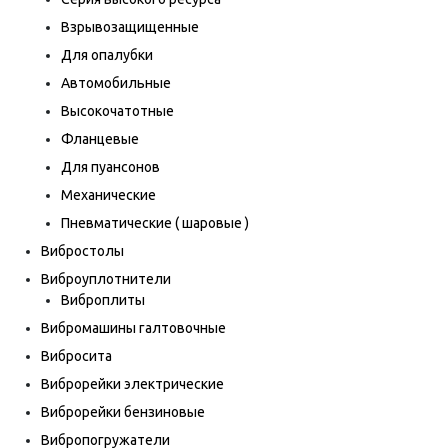
Взрывозащищенные
Для опалубки
Автомобильные
Высокочатотные
Фланцевые
Для пуансонов
Механические
Пневматические ( шаровые )
Вибростолы
Виброуплотнители
Виброплиты
Вибромашины галтовочные
Вибросита
Виброрейки электрические
Виброрейки бензиновые
Вибропогружатели