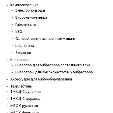
Комплектующие
Электроприводы
Вибронаконечники
Гибкие валы
УЗО
Однороторные затирочные машины
Шар-краны
Заслонки
Инверторы
Инвертор для вибраторов постоянного тока
Инверторы для высокочастотных вибраторов
Аксессуары для виброоборудования
Техпластины
ТМКЩ-С рулонная
ТМКЩ-С формовая
МБС-С рулонная
МБС-С формовая