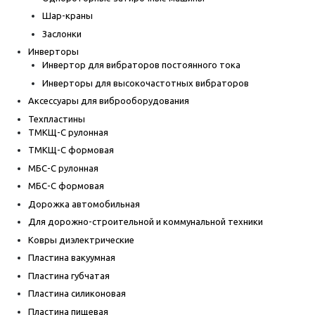
Шар-краны
Заслонки
Инверторы
Инвертор для вибраторов постоянного тока
Инверторы для высокочастотных вибраторов
Аксессуары для виброоборудования
Техпластины
ТМКЩ-С рулонная
ТМКЩ-С формовая
МБС-С рулонная
МБС-С формовая
Дорожка автомобильная
Для дорожно-строительной и коммунальной техники
Ковры диэлектрические
Пластина вакуумная
Пластина губчатая
Пластина силиконовая
Пластина пищевая