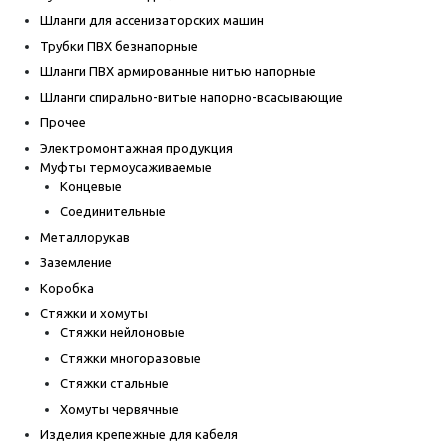
Шланги для ассенизаторских машин
Трубки ПВХ безнапорные
Шланги ПВХ армированные нитью напорные
Шланги спирально-витые напорно-всасывающие
Прочее
Электромонтажная продукция
Муфты термоусаживаемые
Концевые
Соединительные
Металлорукав
Заземление
Коробка
Стяжки и хомуты
Стяжки нейлоновые
Стяжки многоразовые
Стяжки стальные
Хомуты червячные
Изделия крепежные для кабеля