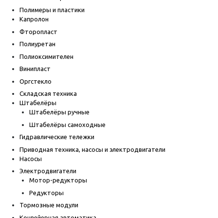
Полимеры и пластики
Капролон
Фторопласт
Полиуретан
Полиоксимителен
Винипласт
Оргстекло
Складская техника
Штабелёры
Штабелёры ручные
Штабелёры самоходные
Гидравлические тележки
Приводная техника, насосы и электродвигатели
Насосы
Электродвигатели
Мотор-редукторы
Редукторы
Тормозные модули
Конвейерная автоматика