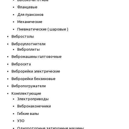
Фланцевые
Для пуансонов
Механические
Пневматические ( шаровые )
Вибростолы
Виброуплотнители
Виброплиты
Вибромашины галтовочные
Вибросита
Виброрейки электрические
Виброрейки бензиновые
Вибропогружатели
Комплектующие
Электроприводы
Вибронаконечники
Гибкие валы
УЗО
Однороторные затирочные машины