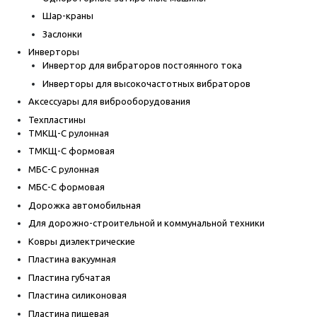
Шар-краны
Заслонки
Инверторы
Инвертор для вибраторов постоянного тока
Инверторы для высокочастотных вибраторов
Аксессуары для виброоборудования
Техпластины
ТМКЩ-С рулонная
ТМКЩ-С формовая
МБС-С рулонная
МБС-С формовая
Дорожка автомобильная
Для дорожно-строительной и коммунальной техники
Ковры диэлектрические
Пластина вакуумная
Пластина губчатая
Пластина силиконовая
Пластина пищевая