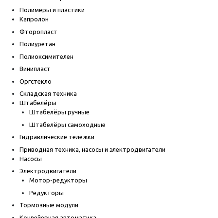
Полимеры и пластики
Капролон
Фторопласт
Полиуретан
Полиоксимителен
Винипласт
Оргстекло
Складская техника
Штабелёры
Штабелёры ручные
Штабелёры самоходные
Гидравлические тележки
Приводная техника, насосы и электродвигатели
Насосы
Электродвигатели
Мотор-редукторы
Редукторы
Тормозные модули
Конвейерная автоматика