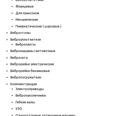
Фланцевые
Для пуансонов
Механические
Пневматические ( шаровые )
Вибростолы
Виброуплотнители
Виброплиты
Вибромашины галтовочные
Вибросита
Виброрейки электрические
Виброрейки бензиновые
Вибропогружатели
Комплектующие
Электроприводы
Вибронаконечники
Гибкие валы
УЗО
Однороторные затирочные машины