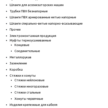
Шланги для ассенизаторских машин
Трубки ПВХ безнапорные
Шланги ПВХ армированные нитью напорные
Шланги спирально-витые напорно-всасывающие
Прочее
Электромонтажная продукция
Муфты термоусаживаемые
Концевые
Соединительные
Металлорукав
Заземление
Коробка
Стяжки и хомуты
Стяжки нейлоновые
Стяжки многоразовые
Стяжки стальные
Хомуты червячные
Изделия крепежные для кабеля