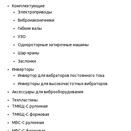
Комплектующие
Электроприводы
Вибронаконечники
Гибкие валы
УЗО
Однороторные затирочные машины
Шар-краны
Заслонки
Инверторы
Инвертор для вибраторов постоянного тока
Инверторы для высокочастотных вибраторов
Аксессуары для виброоборудования
Техпластины
ТМКЩ-С рулонная
ТМКЩ-С формовая
МБС-С рулонная
МБС-С формовая