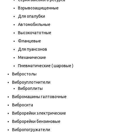
Взрывозащищенные
Для опалубки
Автомобильные
Высокочатотные
Фланцевые
Для пуансонов
Механические
Пневматические ( шаровые )
Вибростолы
Виброуплотнители
Виброплиты
Вибромашины галтовочные
Вибросита
Виброрейки электрические
Виброрейки бензиновые
Вибропогружатели