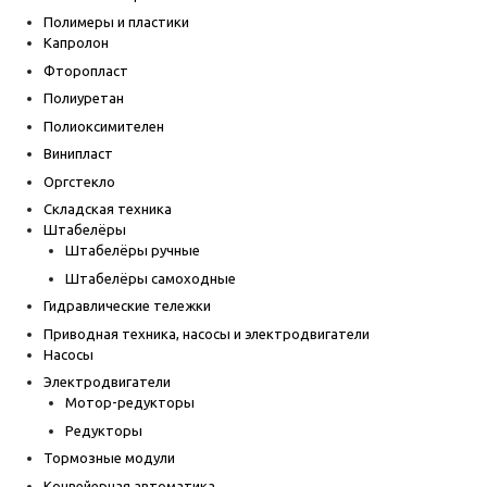
Полимеры и пластики
Капролон
Фторопласт
Полиуретан
Полиоксимителен
Винипласт
Оргстекло
Складская техника
Штабелёры
Штабелёры ручные
Штабелёры самоходные
Гидравлические тележки
Приводная техника, насосы и электродвигатели
Насосы
Электродвигатели
Мотор-редукторы
Редукторы
Тормозные модули
Конвейерная автоматика