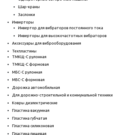
Шар-краны
Заслонки
Инверторы
Инвертор для вибраторов постоянного тока
Инверторы для высокочастотных вибраторов
Аксессуары для виброоборудования
Техпластины
ТМКЩ-С рулонная
ТМКЩ-С формовая
МБС-С рулонная
МБС-С формовая
Дорожка автомобильная
Для дорожно-строительной и коммунальной техники
Ковры диэлектрические
Пластина вакуумная
Пластина губчатая
Пластина силиконовая
Пластина пищевая