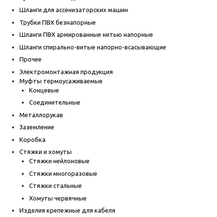
Шланги для ассенизаторских машин
Трубки ПВХ безнапорные
Шланги ПВХ армированные нитью напорные
Шланги спирально-витые напорно-всасывающие
Прочее
Электромонтажная продукция
Муфты термоусаживаемые
Концевые
Соединительные
Металлорукав
Заземление
Коробка
Стяжки и хомуты
Стяжки нейлоновые
Стяжки многоразовые
Стяжки стальные
Хомуты червячные
Изделия крепежные для кабеля