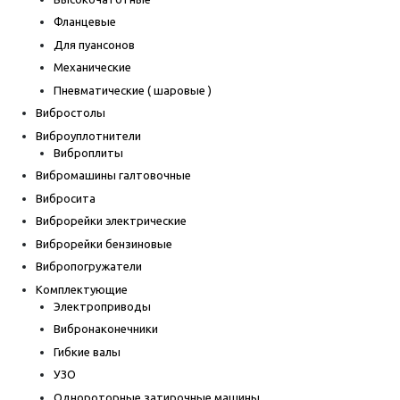
Фланцевые
Для пуансонов
Механические
Пневматические ( шаровые )
Вибростолы
Виброуплотнители
Виброплиты
Вибромашины галтовочные
Вибросита
Виброрейки электрические
Виброрейки бензиновые
Вибропогружатели
Комплектующие
Электроприводы
Вибронаконечники
Гибкие валы
УЗО
Однороторные затирочные машины