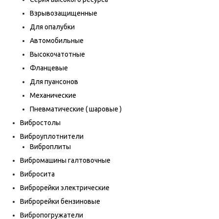
Взрывозащищенные
Для опалубки
Автомобильные
Высокочатотные
Фланцевые
Для пуансонов
Механические
Пневматические ( шаровые )
Вибростолы
Виброуплотнители
Виброплиты
Вибромашины галтовочные
Вибросита
Виброрейки электрические
Виброрейки бензиновые
Вибропогружатели