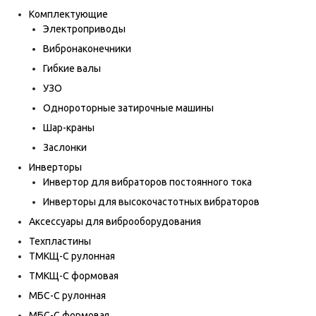
Комплектующие
Электроприводы
Вибронаконечники
Гибкие валы
УЗО
Однороторные затирочные машины
Шар-краны
Заслонки
Инверторы
Инвертор для вибраторов постоянного тока
Инверторы для высокочастотных вибраторов
Аксессуары для виброоборудования
Техпластины
ТМКЩ-С рулонная
ТМКЩ-С формовая
МБС-С рулонная
МБС-С формовая