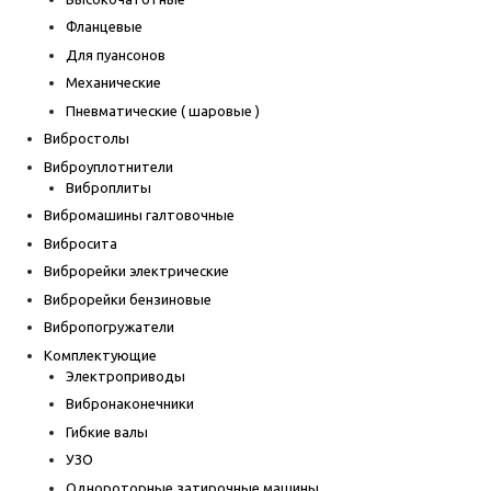
Фланцевые
Для пуансонов
Механические
Пневматические ( шаровые )
Вибростолы
Виброуплотнители
Виброплиты
Вибромашины галтовочные
Вибросита
Виброрейки электрические
Виброрейки бензиновые
Вибропогружатели
Комплектующие
Электроприводы
Вибронаконечники
Гибкие валы
УЗО
Однороторные затирочные машины