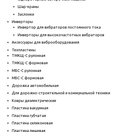
Шар-краны
Заслонки
Инверторы
Инвертор для вибраторов постоянного тока
Инверторы для высокочастотных вибраторов
Аксессуары для виброоборудования
Техпластины
ТМКЩ-С рулонная
ТМКЩ-С формовая
МБС-С рулонная
МБС-С формовая
Дорожка автомобильная
Для дорожно-строительной и коммунальной техники
Ковры диэлектрические
Пластина вакуумная
Пластина губчатая
Пластина силиконовая
Пластина пищевая