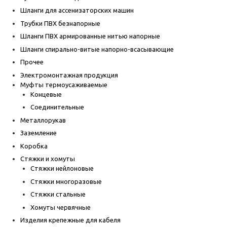
Шланги для ассенизаторских машин
Трубки ПВХ безнапорные
Шланги ПВХ армированные нитью напорные
Шланги спирально-витые напорно-всасывающие
Прочее
Электромонтажная продукция
Муфты термоусаживаемые
Концевые
Соединительные
Металлорукав
Заземление
Коробка
Стяжки и хомуты
Стяжки нейлоновые
Стяжки многоразовые
Стяжки стальные
Хомуты червячные
Изделия крепежные для кабеля