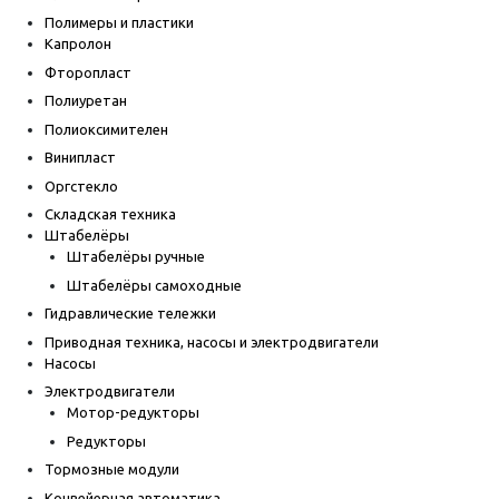
Полимеры и пластики
Капролон
Фторопласт
Полиуретан
Полиоксимителен
Винипласт
Оргстекло
Складская техника
Штабелёры
Штабелёры ручные
Штабелёры самоходные
Гидравлические тележки
Приводная техника, насосы и электродвигатели
Насосы
Электродвигатели
Мотор-редукторы
Редукторы
Тормозные модули
Конвейерная автоматика