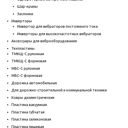
Шар-краны
Заслонки
Инверторы
Инвертор для вибраторов постоянного тока
Инверторы для высокочастотных вибраторов
Аксессуары для виброоборудования
Техпластины
ТМКЩ-С рулонная
ТМКЩ-С формовая
МБС-С рулонная
МБС-С формовая
Дорожка автомобильная
Для дорожно-строительной и коммунальной техники
Ковры диэлектрические
Пластина вакуумная
Пластина губчатая
Пластина силиконовая
Пластина пищевая