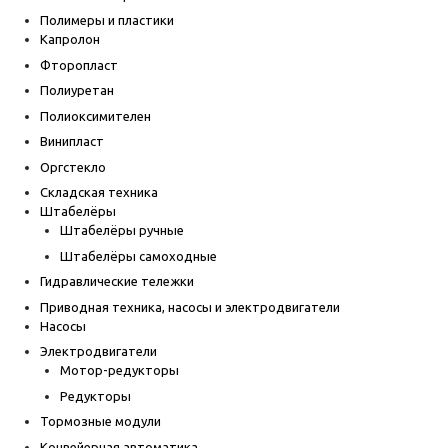
Полимеры и пластики
Капролон
Фторопласт
Полиуретан
Полиоксимителен
Винипласт
Оргстекло
Складская техника
Штабелёры
Штабелёры ручные
Штабелёры самоходные
Гидравлические тележки
Приводная техника, насосы и электродвигатели
Насосы
Электродвигатели
Мотор-редукторы
Редукторы
Тормозные модули
Конвейерная автоматика