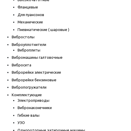
Фланцевые
Для пуансонов
Механические
Пневматические ( шаровые )
Вибростолы
Виброуплотнители
Виброплиты
Вибромашины галтовочные
Вибросита
Виброрейки электрические
Виброрейки бензиновые
Вибропогружатели
Комплектующие
Электроприводы
Вибронаконечники
Гибкие валы
УЗО
Однороторные затирочные машины