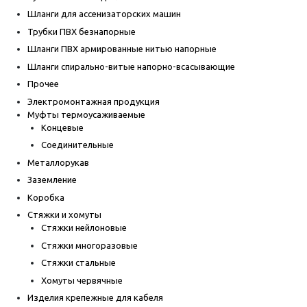
Шланги для ассенизаторских машин
Трубки ПВХ безнапорные
Шланги ПВХ армированные нитью напорные
Шланги спирально-витые напорно-всасывающие
Прочее
Электромонтажная продукция
Муфты термоусаживаемые
Концевые
Соединительные
Металлорукав
Заземление
Коробка
Стяжки и хомуты
Стяжки нейлоновые
Стяжки многоразовые
Стяжки стальные
Хомуты червячные
Изделия крепежные для кабеля