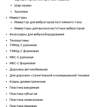
Шар-краны
Заслонки
Инверторы
Инвертор для вибраторов постоянного тока
Инверторы для высокочастотных вибраторов
Аксессуары для виброоборудования
Техпластины
ТМКЩ-С рулонная
ТМКЩ-С формовая
МБС-С рулонная
МБС-С формовая
Дорожка автомобильная
Для дорожно-строительной и коммунальной техники
Ковры диэлектрические
Пластина вакуумная
Пластина губчатая
Пластина силиконовая
Пластина пищевая