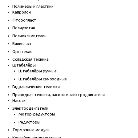
Полимеры и пластики
Капролон
Фторопласт
Полиуретан
Полиоксимителен
Винипласт
Оргстекло
Складская техника
Штабелёры
Штабелёры ручные
Штабелёры самоходные
Гидравлические тележки
Приводная техника, насосы и электродвигатели
Насосы
Электродвигатели
Мотор-редукторы
Редукторы
Тормозные модули
Конвейерная автоматика