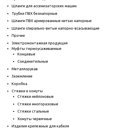
Шланги для ассенизаторских машин
Трубки ПВХ безнапорные
Шланги ПВХ армированные нитью напорные
Шланги спирально-витые напорно-всасывающие
Прочее
Электромонтажная продукция
Муфты термоусаживаемые
Концевые
Соединительные
Металлорукав
Заземление
Коробка
Стяжки и хомуты
Стяжки нейлоновые
Стяжки многоразовые
Стяжки стальные
Хомуты червячные
Изделия крепежные для кабеля