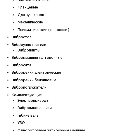
Фланцевые
Для пуансонов
Механические
Пневматические ( шаровые )
Вибростолы
Виброуплотнители
Виброплиты
Вибромашины галтовочные
Вибросита
Виброрейки электрические
Виброрейки бензиновые
Вибропогружатели
Комплектующие
Электроприводы
Вибронаконечники
Гибкие валы
УЗО
Однороторные затирочные машины