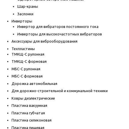
Шар-краны
Заслонки
Инверторы
Инвертор для вибраторов постоянного тока
Инверторы для высокочастотных вибраторов
Аксессуары для виброоборудования
Техпластины
ТМКЩ-С рулонная
ТМКЩ-С формовая
МБС-С рулонная
МБС-С формовая
Дорожка автомобильная
Для дорожно-строительной и коммунальной техники
Ковры диэлектрические
Пластина вакуумная
Пластина губчатая
Пластина силиконовая
Пластина пищевая