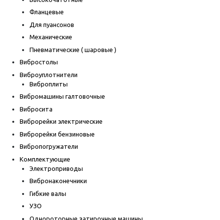
Фланцевые
Для пуансонов
Механические
Пневматические ( шаровые )
Вибростолы
Виброуплотнители
Виброплиты
Вибромашины галтовочные
Вибросита
Виброрейки электрические
Виброрейки бензиновые
Вибропогружатели
Комплектующие
Электроприводы
Вибронаконечники
Гибкие валы
УЗО
Однороторные затирочные машины