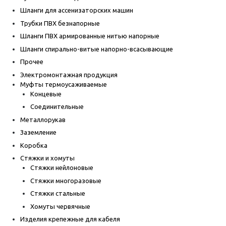
Шланги для ассенизаторских машин
Трубки ПВХ безнапорные
Шланги ПВХ армированные нитью напорные
Шланги спирально-витые напорно-всасывающие
Прочее
Электромонтажная продукция
Муфты термоусаживаемые
Концевые
Соединительные
Металлорукав
Заземление
Коробка
Стяжки и хомуты
Стяжки нейлоновые
Стяжки многоразовые
Стяжки стальные
Хомуты червячные
Изделия крепежные для кабеля