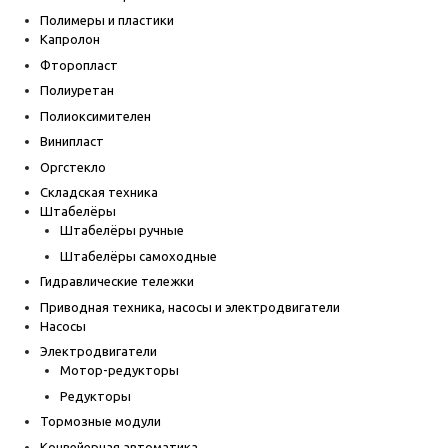
Полимеры и пластики
Капролон
Фторопласт
Полиуретан
Полиоксимителен
Винипласт
Оргстекло
Складская техника
Штабелёры
Штабелёры ручные
Штабелёры самоходные
Гидравлические тележки
Приводная техника, насосы и электродвигатели
Насосы
Электродвигатели
Мотор-редукторы
Редукторы
Тормозные модули
Конвейерная автоматика