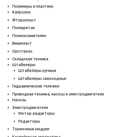
Полимеры и пластики
Капролон
Фторопласт
Полиуретан
Полиоксимителен
Винипласт
Оргстекло
Складская техника
Штабелёры
Штабелёры ручные
Штабелёры самоходные
Гидравлические тележки
Приводная техника, насосы и электродвигатели
Насосы
Электродвигатели
Мотор-редукторы
Редукторы
Тормозные модули
Конвейерная автоматика