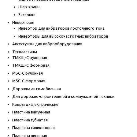
Шар-краны
Заслонки
Инверторы
Инвертор для вибраторов постоянного тока
Инверторы для высокочастотных вибраторов
Аксессуары для виброоборудования
Техпластины
ТМКЩ-С рулонная
ТМКЩ-С формовая
МБС-С рулонная
МБС-С формовая
Дорожка автомобильная
Для дорожно-строительной и коммунальной техники
Ковры диэлектрические
Пластина вакуумная
Пластина губчатая
Пластина силиконовая
Пластина пищевая