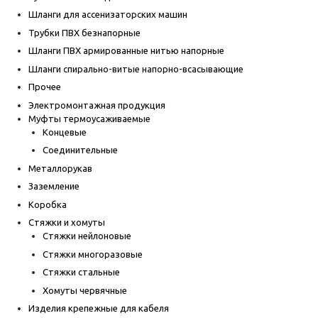
Шланги для ассенизаторских машин
Трубки ПВХ безнапорные
Шланги ПВХ армированные нитью напорные
Шланги спирально-витые напорно-всасывающие
Прочее
Электромонтажная продукция
Муфты термоусаживаемые
Концевые
Соединительные
Металлорукав
Заземление
Коробка
Стяжки и хомуты
Стяжки нейлоновые
Стяжки многоразовые
Стяжки стальные
Хомуты червячные
Изделия крепежные для кабеля