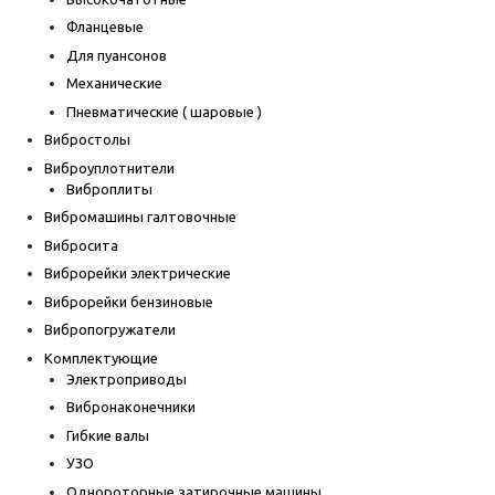
Фланцевые
Для пуансонов
Механические
Пневматические ( шаровые )
Вибростолы
Виброуплотнители
Виброплиты
Вибромашины галтовочные
Вибросита
Виброрейки электрические
Виброрейки бензиновые
Вибропогружатели
Комплектующие
Электроприводы
Вибронаконечники
Гибкие валы
УЗО
Однороторные затирочные машины