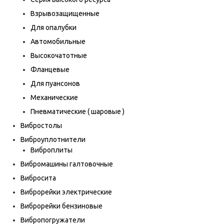
Взрывозащищенные
Для опалубки
Автомобильные
Высокочатотные
Фланцевые
Для пуансонов
Механические
Пневматические ( шаровые )
Вибростолы
Виброуплотнители
Виброплиты
Вибромашины галтовочные
Вибросита
Виброрейки электрические
Виброрейки бензиновые
Вибропогружатели