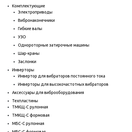
Комплектующие
Электроприводы
Вибронаконечники
Гибкие валы
УЗО
Однороторные затирочные машины
Шар-краны
Заслонки
Инверторы
Инвертор для вибраторов постоянного тока
Инверторы для высокочастотных вибраторов
Аксессуары для виброоборудования
Техпластины
ТМКЩ-С рулонная
ТМКЩ-С формовая
МБС-С рулонная
МБС-С формовая