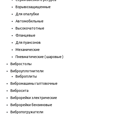
Взрывозащищенные
Для опалубки
Автомобильные
Высокочатотные
Фланцевые
Для пуансонов
Механические
Пневматические ( шаровые )
Вибростолы
Виброуплотнители
Виброплиты
Вибромашины галтовочные
Вибросита
Виброрейки электрические
Виброрейки бензиновые
Вибропогружатели