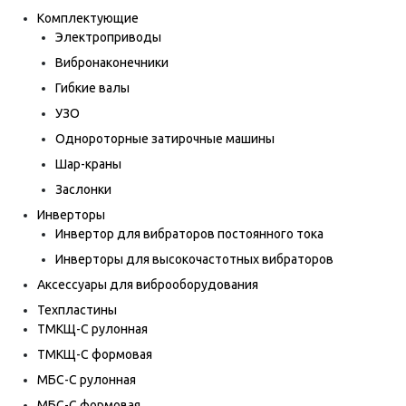
Комплектующие
Электроприводы
Вибронаконечники
Гибкие валы
УЗО
Однороторные затирочные машины
Шар-краны
Заслонки
Инверторы
Инвертор для вибраторов постоянного тока
Инверторы для высокочастотных вибраторов
Аксессуары для виброоборудования
Техпластины
ТМКЩ-С рулонная
ТМКЩ-С формовая
МБС-С рулонная
МБС-С формовая