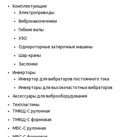
Комплектующие
Электроприводы
Вибронаконечники
Гибкие валы
УЗО
Однороторные затирочные машины
Шар-краны
Заслонки
Инверторы
Инвертор для вибраторов постоянного тока
Инверторы для высокочастотных вибраторов
Аксессуары для виброоборудования
Техпластины
ТМКЩ-С рулонная
ТМКЩ-С формовая
МБС-С рулонная
МБС-С формовая