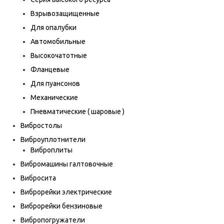
Взрывозащищенные
Для опалубки
Автомобильные
Высокочатотные
Фланцевые
Для пуансонов
Механические
Пневматические ( шаровые )
Вибростолы
Виброуплотнители
Виброплиты
Вибромашины галтовочные
Вибросита
Виброрейки электрические
Виброрейки бензиновые
Вибропогружатели