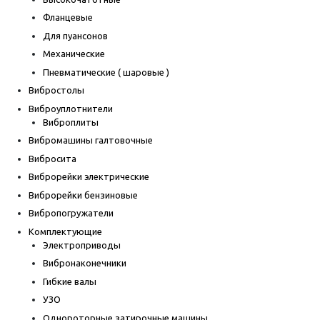
Фланцевые
Для пуансонов
Механические
Пневматические ( шаровые )
Вибростолы
Виброуплотнители
Виброплиты
Вибромашины галтовочные
Вибросита
Виброрейки электрические
Виброрейки бензиновые
Вибропогружатели
Комплектующие
Электроприводы
Вибронаконечники
Гибкие валы
УЗО
Однороторные затирочные машины