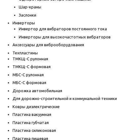
Шар-краны
Заслонки
Инверторы
Инвертор для вибраторов постоянного тока
Инверторы для высокочастотных вибраторов
Аксессуары для виброоборудования
Техпластины
ТМКЩ-С рулонная
ТМКЩ-С формовая
МБС-С рулонная
МБС-С формовая
Дорожка автомобильная
Для дорожно-строительной и коммунальной техники
Ковры диэлектрические
Пластина вакуумная
Пластина губчатая
Пластина силиконовая
Пластина пищевая