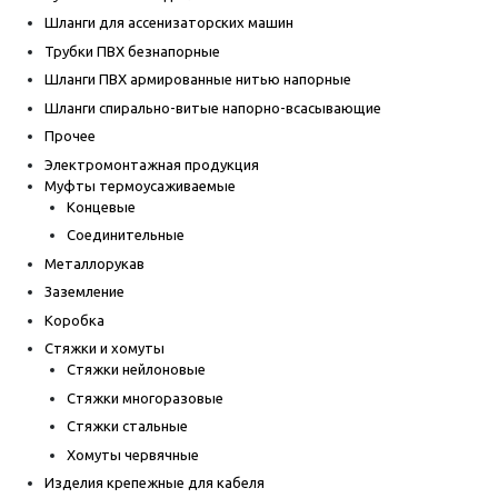
Шланги для ассенизаторских машин
Трубки ПВХ безнапорные
Шланги ПВХ армированные нитью напорные
Шланги спирально-витые напорно-всасывающие
Прочее
Электромонтажная продукция
Муфты термоусаживаемые
Концевые
Соединительные
Металлорукав
Заземление
Коробка
Стяжки и хомуты
Стяжки нейлоновые
Стяжки многоразовые
Стяжки стальные
Хомуты червячные
Изделия крепежные для кабеля