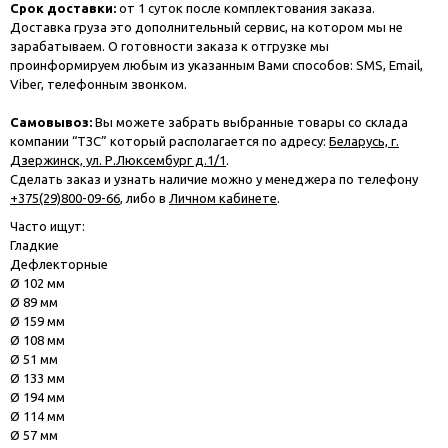
Срок доставки:
от 1 суток после комплектования заказа.
Доставка груза это дополнительный сервис, на котором мы не
зарабатываем. О готовности заказа к отгрузке мы
проинформируем любым из указанным Вами способов: SMS, Email,
Viber, телефонным звонком.
Самовывоз:
Вы можете забрать выбранные товары со склада
компании “ТЗС” который располагается по адресу:
Беларусь, г.
Дзержинск, ул. Р.Люксембург д.1/1
.
Сделать заказ и узнать наличие можно у менеджера по телефону
+375(29)800-09-66
, либо в
Личном кабинете
.
Часто ищут:
Гладкие
Дефлекторные
Ø 102 мм
Ø 89 мм
Ø 159 мм
Ø 108 мм
Ø 51 мм
Ø 133 мм
Ø 194 мм
Ø 114 мм
Ø 57 мм