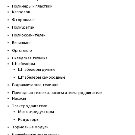
Полимеры и пластики
Капролон
Фторопласт
Полиуретан
Полиоксимителен
Винипласт
Оргстекло
Складская техника
Штабелёры
Штабелёры ручные
Штабелёры самоходные
Гидравлические тележки
Приводная техника, насосы и электродвигатели
Насосы
Электродвигатели
Мотор-редукторы
Редукторы
Тормозные модули
Конвейерная автоматика