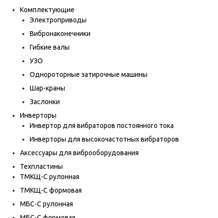
Комплектующие
Электроприводы
Вибронаконечники
Гибкие валы
УЗО
Однороторные затирочные машины
Шар-краны
Заслонки
Инверторы
Инвертор для вибраторов постоянного тока
Инверторы для высокочастотных вибраторов
Аксессуары для виброоборудования
Техпластины
ТМКЩ-С рулонная
ТМКЩ-С формовая
МБС-С рулонная
МБС-С формовая