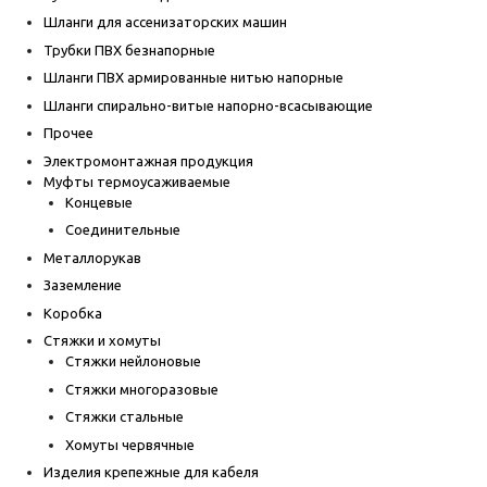
Шланги для ассенизаторских машин
Трубки ПВХ безнапорные
Шланги ПВХ армированные нитью напорные
Шланги спирально-витые напорно-всасывающие
Прочее
Электромонтажная продукция
Муфты термоусаживаемые
Концевые
Соединительные
Металлорукав
Заземление
Коробка
Стяжки и хомуты
Стяжки нейлоновые
Стяжки многоразовые
Стяжки стальные
Хомуты червячные
Изделия крепежные для кабеля