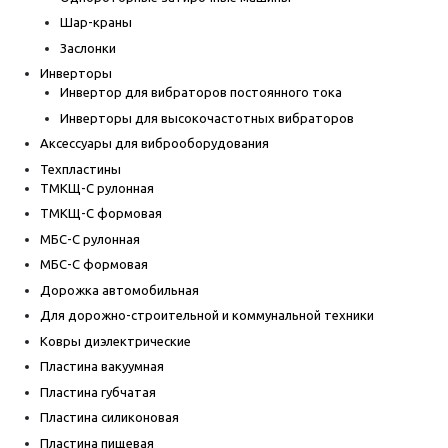
Шар-краны
Заслонки
Инверторы
Инвертор для вибраторов постоянного тока
Инверторы для высокочастотных вибраторов
Аксессуары для виброоборудования
Техпластины
ТМКЩ-С рулонная
ТМКЩ-С формовая
МБС-С рулонная
МБС-С формовая
Дорожка автомобильная
Для дорожно-строительной и коммунальной техники
Ковры диэлектрические
Пластина вакуумная
Пластина губчатая
Пластина силиконовая
Пластина пищевая