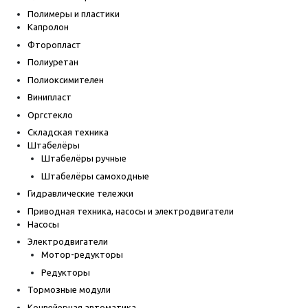
Полимеры и пластики
Капролон
Фторопласт
Полиуретан
Полиоксимителен
Винипласт
Оргстекло
Складская техника
Штабелёры
Штабелёры ручные
Штабелёры самоходные
Гидравлические тележки
Приводная техника, насосы и электродвигатели
Насосы
Электродвигатели
Мотор-редукторы
Редукторы
Тормозные модули
Конвейерная автоматика