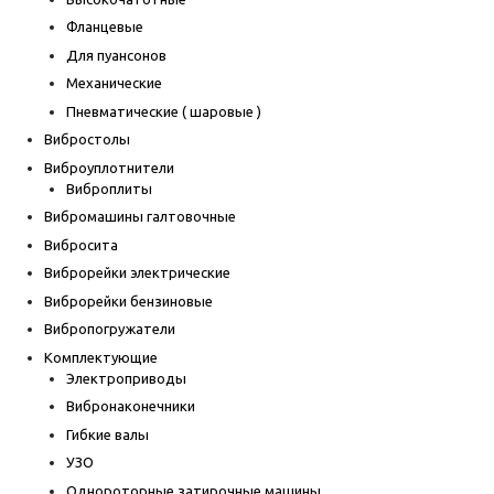
Фланцевые
Для пуансонов
Механические
Пневматические ( шаровые )
Вибростолы
Виброуплотнители
Виброплиты
Вибромашины галтовочные
Вибросита
Виброрейки электрические
Виброрейки бензиновые
Вибропогружатели
Комплектующие
Электроприводы
Вибронаконечники
Гибкие валы
УЗО
Однороторные затирочные машины