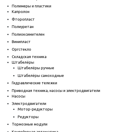
Полимеры и пластики
Капролон
Фторопласт
Полиуретан
Полиоксимителен
Винипласт
Оргстекло
Складская техника
Штабелёры
Штабелёры ручные
Штабелёры самоходные
Гидравлические тележки
Приводная техника, насосы и электродвигатели
Насосы
Электродвигатели
Мотор-редукторы
Редукторы
Тормозные модули
Конвейерная автоматика