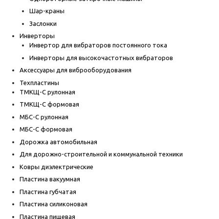
Шар-краны
Заслонки
Инверторы
Инвертор для вибраторов постоянного тока
Инверторы для высокочастотных вибраторов
Аксессуары для виброоборудования
Техпластины
ТМКЩ-С рулонная
ТМКЩ-С формовая
МБС-С рулонная
МБС-С формовая
Дорожка автомобильная
Для дорожно-строительной и коммунальной техники
Ковры диэлектрические
Пластина вакуумная
Пластина губчатая
Пластина силиконовая
Пластина пищевая