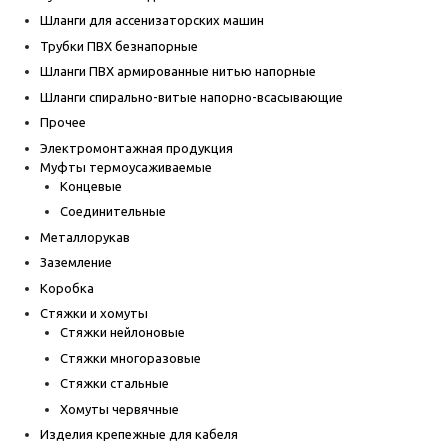
Шланги для ассенизаторских машин
Трубки ПВХ безнапорные
Шланги ПВХ армированные нитью напорные
Шланги спирально-витые напорно-всасывающие
Прочее
Электромонтажная продукция
Муфты термоусаживаемые
Концевые
Соединительные
Металлорукав
Заземление
Коробка
Стяжки и хомуты
Стяжки нейлоновые
Стяжки многоразовые
Стяжки стальные
Хомуты червячные
Изделия крепежные для кабеля