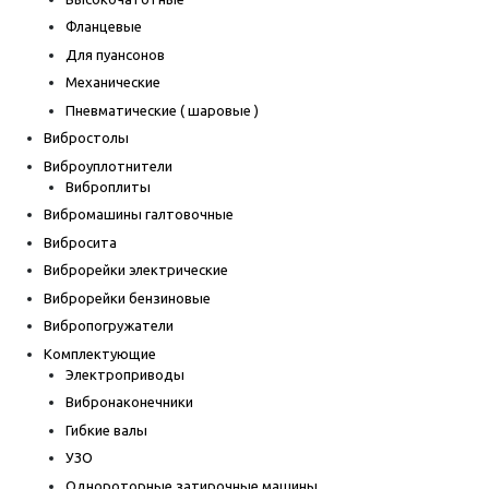
Фланцевые
Для пуансонов
Механические
Пневматические ( шаровые )
Вибростолы
Виброуплотнители
Виброплиты
Вибромашины галтовочные
Вибросита
Виброрейки электрические
Виброрейки бензиновые
Вибропогружатели
Комплектующие
Электроприводы
Вибронаконечники
Гибкие валы
УЗО
Однороторные затирочные машины