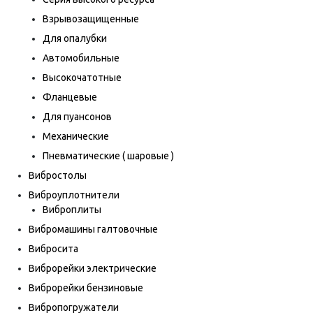
Взрывозащищенные
Для опалубки
Автомобильные
Высокочатотные
Фланцевые
Для пуансонов
Механические
Пневматические ( шаровые )
Вибростолы
Виброуплотнители
Виброплиты
Вибромашины галтовочные
Вибросита
Виброрейки электрические
Виброрейки бензиновые
Вибропогружатели