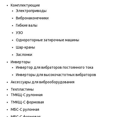
Комплектующие
Электроприводы
Вибронаконечники
Гибкие валы
УЗО
Однороторные затирочные машины
Шар-краны
Заслонки
Инверторы
Инвертор для вибраторов постоянного тока
Инверторы для высокочастотных вибраторов
Аксессуары для виброоборудования
Техпластины
ТМКЩ-С рулонная
ТМКЩ-С формовая
МБС-С рулонная
МБС-С формовая