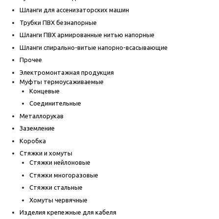
Шланги для ассенизаторских машин
Трубки ПВХ безнапорные
Шланги ПВХ армированные нитью напорные
Шланги спирально-витые напорно-всасывающие
Прочее
Электромонтажная продукция
Муфты термоусаживаемые
Концевые
Соединительные
Металлорукав
Заземление
Коробка
Стяжки и хомуты
Стяжки нейлоновые
Стяжки многоразовые
Стяжки стальные
Хомуты червячные
Изделия крепежные для кабеля