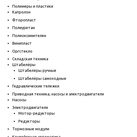
Полимеры и пластики
Капролон
Фторопласт
Полиуретан
Полиоксимителен
Винипласт
Оргстекло
Складская техника
Штабелёры
Штабелёры ручные
Штабелёры самоходные
Гидравлические тележки
Приводная техника, насосы и электродвигатели
Насосы
Электродвигатели
Мотор-редукторы
Редукторы
Тормозные модули
Конвейерная автоматика