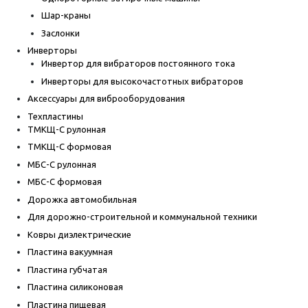
Шар-краны
Заслонки
Инверторы
Инвертор для вибраторов постоянного тока
Инверторы для высокочастотных вибраторов
Аксессуары для виброоборудования
Техпластины
ТМКЩ-С рулонная
ТМКЩ-С формовая
МБС-С рулонная
МБС-С формовая
Дорожка автомобильная
Для дорожно-строительной и коммунальной техники
Ковры диэлектрические
Пластина вакуумная
Пластина губчатая
Пластина силиконовая
Пластина пищевая