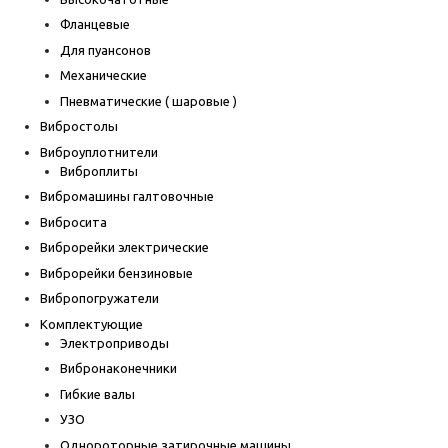
Фланцевые
Для пуансонов
Механические
Пневматические ( шаровые )
Вибростолы
Виброуплотнители
Виброплиты
Вибромашины галтовочные
Вибросита
Виброрейки электрические
Виброрейки бензиновые
Вибропогружатели
Комплектующие
Электроприводы
Вибронаконечники
Гибкие валы
УЗО
Однороторные затирочные машины