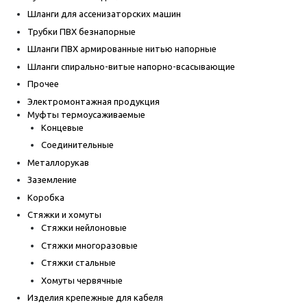
Шланги для ассенизаторских машин
Трубки ПВХ безнапорные
Шланги ПВХ армированные нитью напорные
Шланги спирально-витые напорно-всасывающие
Прочее
Электромонтажная продукция
Муфты термоусаживаемые
Концевые
Соединительные
Металлорукав
Заземление
Коробка
Стяжки и хомуты
Стяжки нейлоновые
Стяжки многоразовые
Стяжки стальные
Хомуты червячные
Изделия крепежные для кабеля