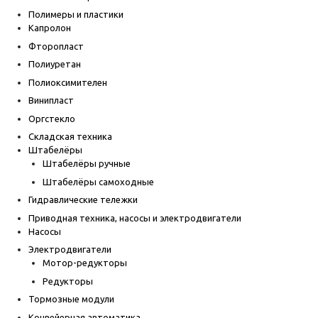
Полимеры и пластики
Капролон
Фторопласт
Полиуретан
Полиоксимителен
Винипласт
Оргстекло
Складская техника
Штабелёры
Штабелёры ручные
Штабелёры самоходные
Гидравлические тележки
Приводная техника, насосы и электродвигатели
Насосы
Электродвигатели
Мотор-редукторы
Редукторы
Тормозные модули
Конвейерная автоматика