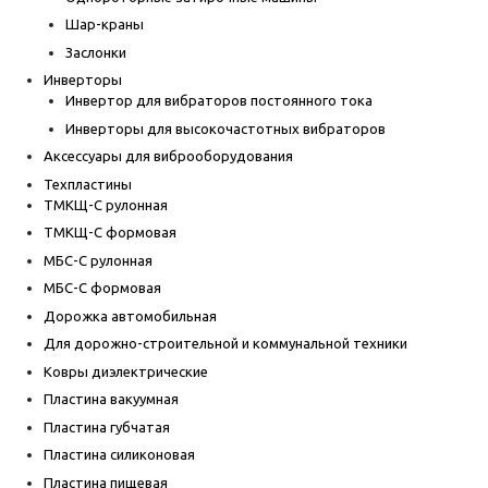
Шар-краны
Заслонки
Инверторы
Инвертор для вибраторов постоянного тока
Инверторы для высокочастотных вибраторов
Аксессуары для виброоборудования
Техпластины
ТМКЩ-С рулонная
ТМКЩ-С формовая
МБС-С рулонная
МБС-С формовая
Дорожка автомобильная
Для дорожно-строительной и коммунальной техники
Ковры диэлектрические
Пластина вакуумная
Пластина губчатая
Пластина силиконовая
Пластина пищевая