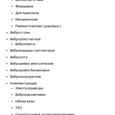
Фланцевые
Для пуансонов
Механические
Пневматические ( шаровые )
Вибростолы
Виброуплотнители
Виброплиты
Вибромашины галтовочные
Вибросита
Виброрейки электрические
Виброрейки бензиновые
Вибропогружатели
Комплектующие
Электроприводы
Вибронаконечники
Гибкие валы
УЗО
Однороторные затирочные машины