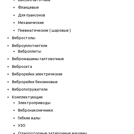
Фланцевые
Для пуансонов
Механические
Пневматические ( шаровые )
Вибростолы
Виброуплотнители
Виброплиты
Вибромашины галтовочные
Вибросита
Виброрейки электрические
Виброрейки бензиновые
Вибропогружатели
Комплектующие
Электроприводы
Вибронаконечники
Гибкие валы
УЗО
Однороторные затирочные машины