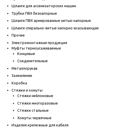
Шланги для ассенизаторских машин
Трубки ПВХ безнапорные
Шланги ПВХ армированные нитью напорные
Шланги спирально-витые напорно-всасывающие
Прочее
Электромонтажная продукция
Муфты термоусаживаемые
Концевые
Соединительные
Металлорукав
Заземление
Коробка
Стяжки и хомуты
Стяжки нейлоновые
Стяжки многоразовые
Стяжки стальные
Хомуты червячные
Изделия крепежные для кабеля