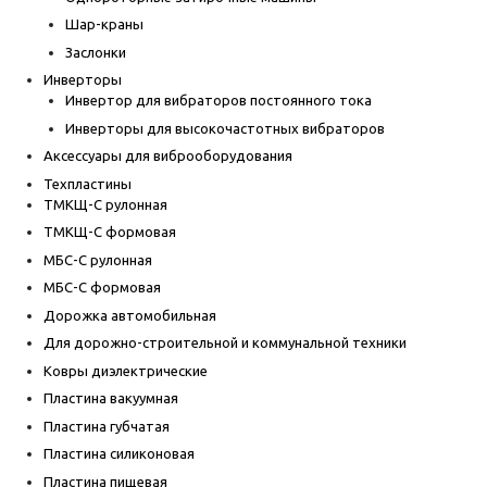
Шар-краны
Заслонки
Инверторы
Инвертор для вибраторов постоянного тока
Инверторы для высокочастотных вибраторов
Аксессуары для виброоборудования
Техпластины
ТМКЩ-С рулонная
ТМКЩ-С формовая
МБС-С рулонная
МБС-С формовая
Дорожка автомобильная
Для дорожно-строительной и коммунальной техники
Ковры диэлектрические
Пластина вакуумная
Пластина губчатая
Пластина силиконовая
Пластина пищевая