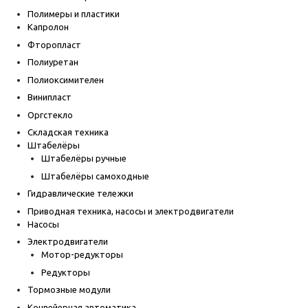
Полимеры и пластики
Капролон
Фторопласт
Полиуретан
Полиоксимителен
Винипласт
Оргстекло
Складская техника
Штабелёры
Штабелёры ручные
Штабелёры самоходные
Гидравлические тележки
Приводная техника, насосы и электродвигатели
Насосы
Электродвигатели
Мотор-редукторы
Редукторы
Тормозные модули
Конвейерная автоматика