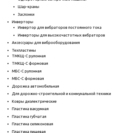
Шар-краны
Заслонки
Инверторы
Инвертор для вибраторов постоянного тока
Инверторы для высокочастотных вибраторов
Аксессуары для виброоборудования
Техпластины
ТМКЩ-С рулонная
ТМКЩ-С формовая
МБС-С рулонная
МБС-С формовая
Дорожка автомобильная
Для дорожно-строительной и коммунальной техники
Ковры диэлектрические
Пластина вакуумная
Пластина губчатая
Пластина силиконовая
Пластина пищевая