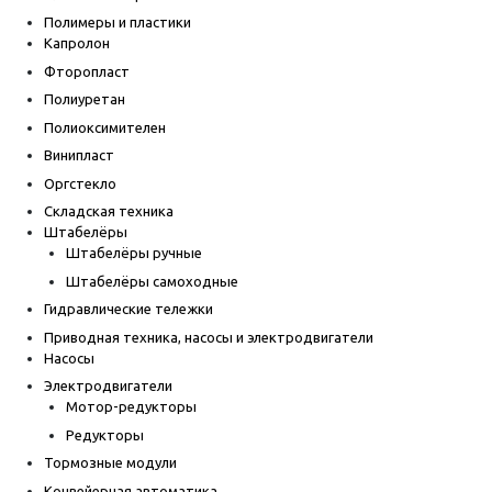
Полимеры и пластики
Капролон
Фторопласт
Полиуретан
Полиоксимителен
Винипласт
Оргстекло
Складская техника
Штабелёры
Штабелёры ручные
Штабелёры самоходные
Гидравлические тележки
Приводная техника, насосы и электродвигатели
Насосы
Электродвигатели
Мотор-редукторы
Редукторы
Тормозные модули
Конвейерная автоматика