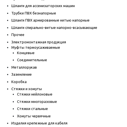
Шланги для ассенизаторских машин
Трубки ПВХ безнапорные
Шланги ПВХ армированные нитью напорные
Шланги спирально-витые напорно-всасывающие
Прочее
Электромонтажная продукция
Муфты термоусаживаемые
Концевые
Соединительные
Металлорукав
Заземление
Коробка
Стяжки и хомуты
Стяжки нейлоновые
Стяжки многоразовые
Стяжки стальные
Хомуты червячные
Изделия крепежные для кабеля