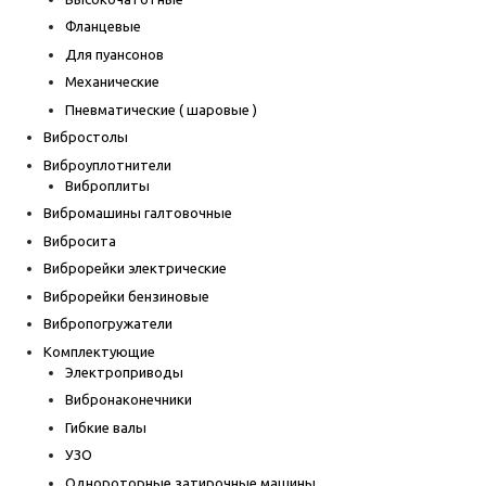
Фланцевые
Для пуансонов
Механические
Пневматические ( шаровые )
Вибростолы
Виброуплотнители
Виброплиты
Вибромашины галтовочные
Вибросита
Виброрейки электрические
Виброрейки бензиновые
Вибропогружатели
Комплектующие
Электроприводы
Вибронаконечники
Гибкие валы
УЗО
Однороторные затирочные машины