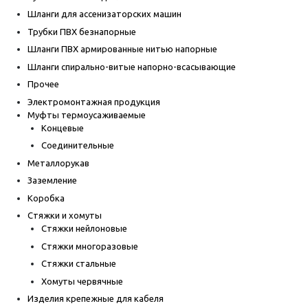
Шланги для ассенизаторских машин
Трубки ПВХ безнапорные
Шланги ПВХ армированные нитью напорные
Шланги спирально-витые напорно-всасывающие
Прочее
Электромонтажная продукция
Муфты термоусаживаемые
Концевые
Соединительные
Металлорукав
Заземление
Коробка
Стяжки и хомуты
Стяжки нейлоновые
Стяжки многоразовые
Стяжки стальные
Хомуты червячные
Изделия крепежные для кабеля