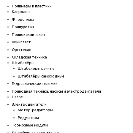
Полимеры и пластики
Капролон
Фторопласт
Полиуретан
Полиоксимителен
Винипласт
Оргстекло
Складская техника
Штабелёры
Штабелёры ручные
Штабелёры самоходные
Гидравлические тележки
Приводная техника, насосы и электродвигатели
Насосы
Электродвигатели
Мотор-редукторы
Редукторы
Тормозные модули
Конвейерная автоматика