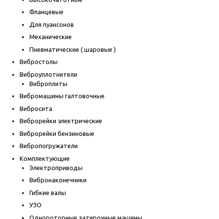
Фланцевые
Для пуансонов
Механические
Пневматические ( шаровые )
Вибростолы
Виброуплотнители
Виброплиты
Вибромашины галтовочные
Вибросита
Виброрейки электрические
Виброрейки бензиновые
Вибропогружатели
Комплектующие
Электроприводы
Вибронаконечники
Гибкие валы
УЗО
Однороторные затирочные машины