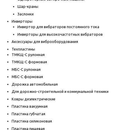
Шар-краны
Заслонки
Инверторы
Инвертор для вибраторов постоянного тока
Инверторы для высокочастотных вибраторов
Аксессуары для виброоборудования
Техпластины
ТМКЩ-С рулонная
ТМКЩ-С формовая
МБС-С рулонная
МБС-С формовая
Дорожка автомобильная
Для дорожно-строительной и коммунальной техники
Ковры диэлектрические
Пластина вакуумная
Пластина губчатая
Пластина силиконовая
Пластина пищевая