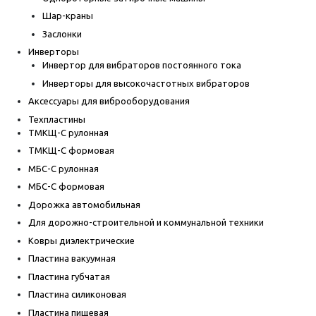
Шар-краны
Заслонки
Инверторы
Инвертор для вибраторов постоянного тока
Инверторы для высокочастотных вибраторов
Аксессуары для виброоборудования
Техпластины
ТМКЩ-С рулонная
ТМКЩ-С формовая
МБС-С рулонная
МБС-С формовая
Дорожка автомобильная
Для дорожно-строительной и коммунальной техники
Ковры диэлектрические
Пластина вакуумная
Пластина губчатая
Пластина силиконовая
Пластина пищевая