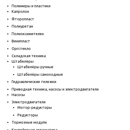
Полимеры и пластики
Капролон
Фторопласт
Полиуретан
Полиоксимителен
Винипласт
Оргстекло
Складская техника
Штабелёры
Штабелёры ручные
Штабелёры самоходные
Гидравлические тележки
Приводная техника, насосы и электродвигатели
Насосы
Электродвигатели
Мотор-редукторы
Редукторы
Тормозные модули
Конвейерная автоматика