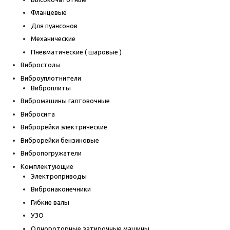
Фланцевые
Для пуансонов
Механические
Пневматические ( шаровые )
Вибростолы
Виброуплотнители
Виброплиты
Вибромашины галтовочные
Вибросита
Виброрейки электрические
Виброрейки бензиновые
Вибропогружатели
Комплектующие
Электроприводы
Вибронаконечники
Гибкие валы
УЗО
Однороторные затирочные машины