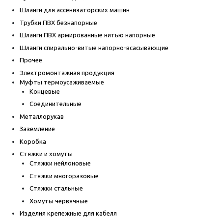
Шланги для ассенизаторских машин
Трубки ПВХ безнапорные
Шланги ПВХ армированные нитью напорные
Шланги спирально-витые напорно-всасывающие
Прочее
Электромонтажная продукция
Муфты термоусаживаемые
Концевые
Соединительные
Металлорукав
Заземление
Коробка
Стяжки и хомуты
Стяжки нейлоновые
Стяжки многоразовые
Стяжки стальные
Хомуты червячные
Изделия крепежные для кабеля