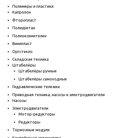
Полимеры и пластики
Капролон
Фторопласт
Полиуретан
Полиоксимителен
Винипласт
Оргстекло
Складская техника
Штабелёры
Штабелёры ручные
Штабелёры самоходные
Гидравлические тележки
Приводная техника, насосы и электродвигатели
Насосы
Электродвигатели
Мотор-редукторы
Редукторы
Тормозные модули
Конвейерная автоматика