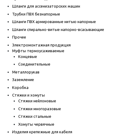
Шланги для ассенизаторских машин
Трубки ПВХ безнапорные
Шланги ПВХ армированные нитью напорные
Шланги спирально-витые напорно-всасывающие
Прочее
Электромонтажная продукция
Муфты термоусаживаемые
Концевые
Соединительные
Металлорукав
Заземление
Коробка
Стяжки и хомуты
Стяжки нейлоновые
Стяжки многоразовые
Стяжки стальные
Хомуты червячные
Изделия крепежные для кабеля