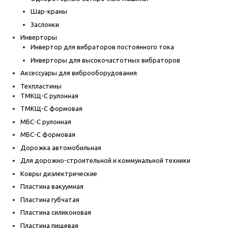
Шар-краны
Заслонки
Инверторы
Инвертор для вибраторов постоянного тока
Инверторы для высокочастотных вибраторов
Аксессуары для виброоборудования
Техпластины
ТМКЩ-С рулонная
ТМКЩ-С формовая
МБС-С рулонная
МБС-С формовая
Дорожка автомобильная
Для дорожно-строительной и коммунальной техники
Ковры диэлектрические
Пластина вакуумная
Пластина губчатая
Пластина силиконовая
Пластина пищевая