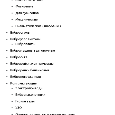
Фланцевые
Для пуансонов
Механические
Пневматические ( шаровые )
Вибростолы
Виброуплотнители
Виброплиты
Вибромашины галтовочные
Вибросита
Виброрейки электрические
Виброрейки бензиновые
Вибропогружатели
Комплектующие
Электроприводы
Вибронаконечники
Гибкие валы
УЗО
Однороторные затирочные машины