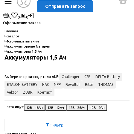
Отправить запрос
0
0
0
Оформление заказа
Главная
Каталог
Источники питания
Аккумуляторные батареи
Аккумуляторы 1,5 Ач
Аккумуляторы 1,5 Ач
Выберите производителя АКБ:
Challenger
CSB
DELTA Battery
ETALON BATTERY
HAC
NPP
Revolter
Ritar
THOMAS
Vektor
ZUBR
Контакт
Часто ищут:
12В - 18Ач
12В - 12Ач
12В - 26Ач
12В - 9Ач
Фильтр
Сортировать по: