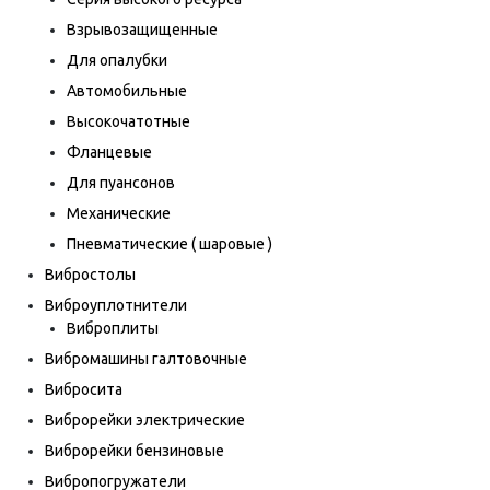
Взрывозащищенные
Для опалубки
Автомобильные
Высокочатотные
Фланцевые
Для пуансонов
Механические
Пневматические ( шаровые )
Вибростолы
Виброуплотнители
Виброплиты
Вибромашины галтовочные
Вибросита
Виброрейки электрические
Виброрейки бензиновые
Вибропогружатели