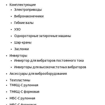
Комплектующие
Электроприводы
Вибронаконечники
Гибкие валы
УЗО
Однороторные затирочные машины
Шар-краны
Заслонки
Инверторы
Инвертор для вибраторов постоянного тока
Инверторы для высокочастотных вибраторов
Аксессуары для виброоборудования
Техпластины
ТМКЩ-С рулонная
ТМКЩ-С формовая
МБС-С рулонная
МБС-С формовая