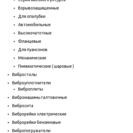
Взрывозащищенные
Для опалубки
Автомобильные
Высокочатотные
Фланцевые
Для пуансонов
Механические
Пневматические ( шаровые )
Вибростолы
Виброуплотнители
Виброплиты
Вибромашины галтовочные
Вибросита
Виброрейки электрические
Виброрейки бензиновые
Вибропогружатели