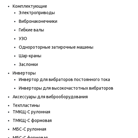
Комплектующие
Электроприводы
Вибронаконечники
Гибкие валы
УЗО
Однороторные затирочные машины
Шар-краны
Заслонки
Инверторы
Инвертор для вибраторов постоянного тока
Инверторы для высокочастотных вибраторов
Аксессуары для виброоборудования
Техпластины
ТМКЩ-С рулонная
ТМКЩ-С формовая
МБС-С рулонная
МБС-С формовая