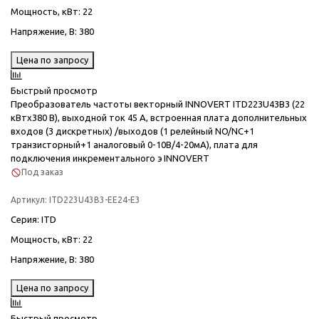
Мощность, кВт
: 22
Напряжение, В
: 380
Цена по запросу
Быстрый просмотр
Преобразователь частоты векторный INNOVERT ITD223U43B3 (22
кВтx380 В), выходной ток 45 А, встроенная плата дополнительных
входов (3 дискретных) /выходов (1 релейный NO/NC+1
транзисторный+1 аналоговый 0-10В/4-20мА), плата для
подключения инкрементального э INNOVERT
Под заказ
Артикул:
ITD223U43B3-EE24-E3
Серия
: ITD
Мощность, кВт
: 22
Напряжение, В
: 380
Цена по запросу
Быстрый просмотр