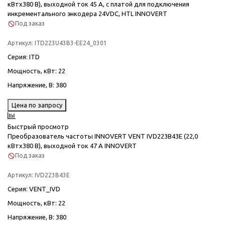
кВтx380 В), выходной ток 45 А, с платой для подключения
инкрементального энкодера 24VDC, HTL INNOVERT
Под заказ
Артикул:
ITD223U43B3-EE24_0301
Серия
: ITD
Мощность, кВт
: 22
Напряжение, В
: 380
Цена по запросу
Быстрый просмотр
Преобразователь частоты INNOVERT VENT IVD223B43E (22,0
кВтx380 В), выходной ток 47 А INNOVERT
Под заказ
Артикул:
IVD223B43E
Серия
: VENT_IVD
Мощность, кВт
: 22
Напряжение, В
: 380