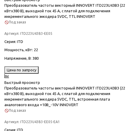
Преобразователь частоты векторный INNOVERT ITD223U43B3 (22
кВтx380 В), выходной ток 45 А, с платой для подключения
инкрементального энкодера 5VDC, TTL INNOVERT
Под заказ
Артикул:
ITD223U43B3-EE05
Серия
: ITD
Мощность, кВт
: 22
Напряжение, В
: 380
Цена по запросу
Быстрый просмотр
Преобразователь частоты векторный INNOVERT ITD223U43B3 (22
кВтx380 В), выходной ток 45 А, с платой для подключения
инкрементального энкодера 5VDC, TTL, встроенная плата
аналогового входа +10В_-10V INNOVERT
Под заказ
Артикул:
ITD223U43B3-EE05-EA1
Серия
: ITD