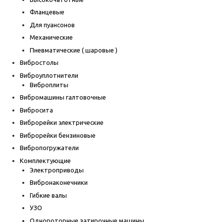
Фланцевые
Для пуансонов
Механические
Пневматические ( шаровые )
Вибростолы
Виброуплотнители
Виброплиты
Вибромашины галтовочные
Вибросита
Виброрейки электрические
Виброрейки бензиновые
Вибропогружатели
Комплектующие
Электроприводы
Вибронаконечники
Гибкие валы
УЗО
Однороторные затирочные машины