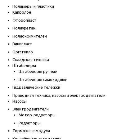
Полимеры и пластики
Капролон
Фторопласт
Полиуретан
Полиоксимителен
Винипласт
Оргстекло
Складская техника
Штабелёры
Штабелёры ручные
Штабелёры самоходные
Гидравлические тележки
Приводная техника, насосы и электродвигатели
Насосы
Электродвигатели
Мотор-редукторы
Редукторы
Тормозные модули
Конвейерная автоматика