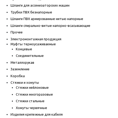
Шланги для ассенизаторских машин
Трубки ПВХ безнапорные
Шланги ПВХ армированные нитью напорные
Шланги спирально-витые напорно-всасывающие
Прочее
Электромонтажная продукция
Муфты термоусаживаемые
Концевые
Соединительные
Металлорукав
Заземление
Коробка
Стяжки и хомуты
Стяжки нейлоновые
Стяжки многоразовые
Стяжки стальные
Хомуты червячные
Изделия крепежные для кабеля