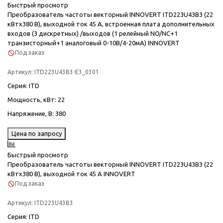
Быстрый просмотр
Преобразователь частоты векторный INNOVERT ITD223U43B3 (22
кВтx380 В), выходной ток 45 А, встроенная плата дополнительных
входов (3 дискретных) /выходов (1 релейный NO/NC+1
транзисторный+1 аналоговый 0-10В/4-20мА) INNOVERT
Под заказ
Артикул:
ITD223U43B3-E3_0301
Серия
: ITD
Мощность, кВт
: 22
Напряжение, В
: 380
Цена по запросу
Быстрый просмотр
Преобразователь частоты векторный INNOVERT ITD223U43B3 (22
кВтx380 В), выходной ток 45 А INNOVERT
Под заказ
Артикул:
ITD223U43B3
Серия
: ITD