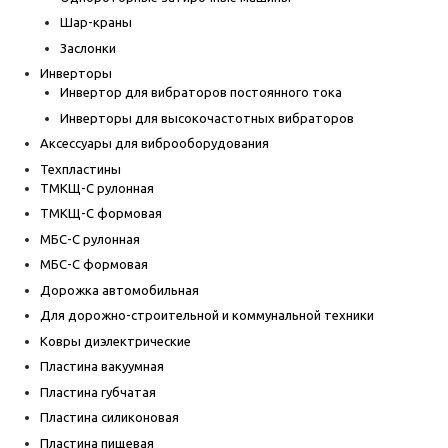
Шар-краны
Заслонки
Инверторы
Инвертор для вибраторов постоянного тока
Инверторы для высокочастотных вибраторов
Аксессуары для виброоборудования
Техпластины
ТМКЩ-С рулонная
ТМКЩ-С формовая
МБС-С рулонная
МБС-С формовая
Дорожка автомобильная
Для дорожно-строительной и коммунальной техники
Ковры диэлектрические
Пластина вакуумная
Пластина губчатая
Пластина силиконовая
Пластина пищевая