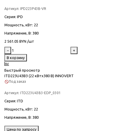
Артикул:
IPD223P43B-VR
Серия
: IPD
Мощность, кВт
: 22
Напряжение, В
: 380
2 561.05 BYN /шт
−
+
В корзину
Быстрый просмотр
ITD223U43B3 (22 кВтx380 В) INNOVERT
Под заказ
Артикул:
ITD223U43B3-EDP_0301
Серия
: ITD
Мощность, кВт
: 22
Напряжение, В
: 380
Цена по запросу