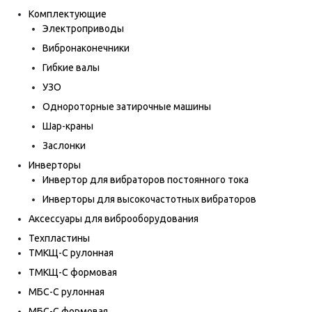
Комплектующие
Электроприводы
Вибронаконечники
Гибкие валы
УЗО
Однороторные затирочные машины
Шар-краны
Заслонки
Инверторы
Инвертор для вибраторов постоянного тока
Инверторы для высокочастотных вибраторов
Аксессуары для виброоборудования
Техпластины
ТМКЩ-С рулонная
ТМКЩ-С формовая
МБС-С рулонная
МБС-С формовая