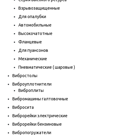
Взрывозащищенные
Для опалубки
Автомобильные
Высокочатотные
Фланцевые
Для пуансонов
Механические
Пневматические ( шаровые )
Вибростолы
Виброуплотнители
Виброплиты
Вибромашины галтовочные
Вибросита
Виброрейки электрические
Виброрейки бензиновые
Вибропогружатели