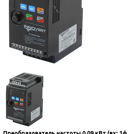
Преобразователь частоты 0,09 кВт (вх: 1ф