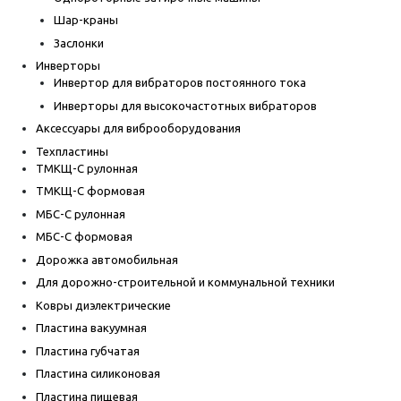
Шар-краны
Заслонки
Инверторы
Инвертор для вибраторов постоянного тока
Инверторы для высокочастотных вибраторов
Аксессуары для виброоборудования
Техпластины
ТМКЩ-С рулонная
ТМКЩ-С формовая
МБС-С рулонная
МБС-С формовая
Дорожка автомобильная
Для дорожно-строительной и коммунальной техники
Ковры диэлектрические
Пластина вакуумная
Пластина губчатая
Пластина силиконовая
Пластина пищевая