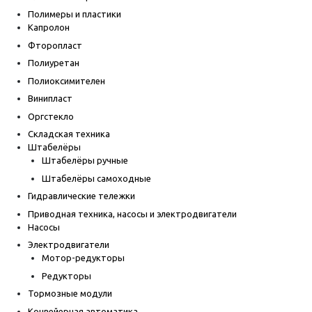
Полимеры и пластики
Капролон
Фторопласт
Полиуретан
Полиоксимителен
Винипласт
Оргстекло
Складская техника
Штабелёры
Штабелёры ручные
Штабелёры самоходные
Гидравлические тележки
Приводная техника, насосы и электродвигатели
Насосы
Электродвигатели
Мотор-редукторы
Редукторы
Тормозные модули
Конвейерная автоматика