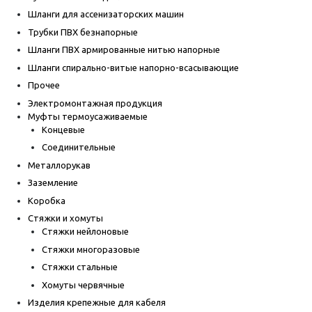
Шланги для ассенизаторских машин
Трубки ПВХ безнапорные
Шланги ПВХ армированные нитью напорные
Шланги спирально-витые напорно-всасывающие
Прочее
Электромонтажная продукция
Муфты термоусаживаемые
Концевые
Соединительные
Металлорукав
Заземление
Коробка
Стяжки и хомуты
Стяжки нейлоновые
Стяжки многоразовые
Стяжки стальные
Хомуты червячные
Изделия крепежные для кабеля