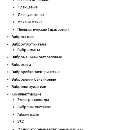
Фланцевые
Для пуансонов
Механические
Пневматические ( шаровые )
Вибростолы
Виброуплотнители
Виброплиты
Вибромашины галтовочные
Вибросита
Виброрейки электрические
Виброрейки бензиновые
Вибропогружатели
Комплектующие
Электроприводы
Вибронаконечники
Гибкие валы
УЗО
Однороторные затирочные машины