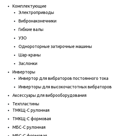
Комплектующие
Электроприводы
Вибронаконечники
Гибкие валы
УЗО
Однороторные затирочные машины
Шар-краны
Заслонки
Инверторы
Инвертор для вибраторов постоянного тока
Инверторы для высокочастотных вибраторов
Аксессуары для виброоборудования
Техпластины
ТМКЩ-С рулонная
ТМКЩ-С формовая
МБС-С рулонная
МБС-С формовая