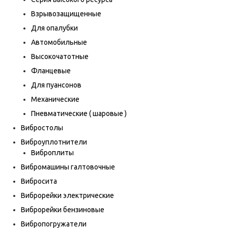
Взрывозащищенные
Для опалубки
Автомобильные
Высокочатотные
Фланцевые
Для пуансонов
Механические
Пневматические ( шаровые )
Вибростолы
Виброуплотнители
Виброплиты
Вибромашины галтовочные
Вибросита
Виброрейки электрические
Виброрейки бензиновые
Вибропогружатели