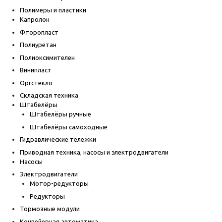
Полимеры и пластики
Капролон
Фторопласт
Полиуретан
Полиоксимителен
Винипласт
Оргстекло
Складская техника
Штабелёры
Штабелёры ручные
Штабелёры самоходные
Гидравлические тележки
Приводная техника, насосы и электродвигатели
Насосы
Электродвигатели
Мотор-редукторы
Редукторы
Тормозные модули
Конвейерная автоматика