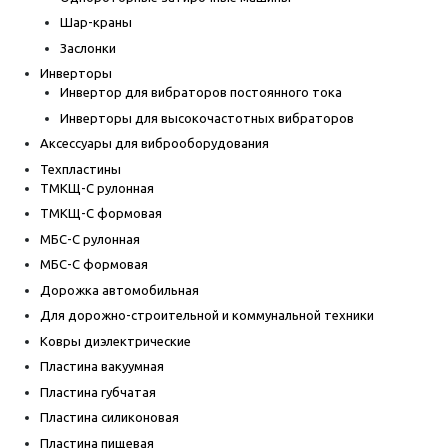
Шар-краны
Заслонки
Инверторы
Инвертор для вибраторов постоянного тока
Инверторы для высокочастотных вибраторов
Аксессуары для виброоборудования
Техпластины
ТМКЩ-С рулонная
ТМКЩ-С формовая
МБС-С рулонная
МБС-С формовая
Дорожка автомобильная
Для дорожно-строительной и коммунальной техники
Ковры диэлектрические
Пластина вакуумная
Пластина губчатая
Пластина силиконовая
Пластина пищевая