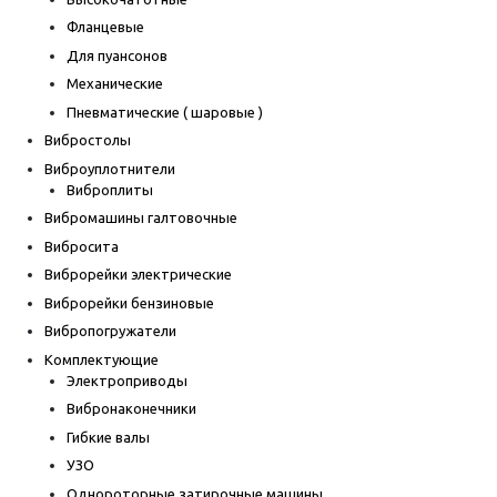
Фланцевые
Для пуансонов
Механические
Пневматические ( шаровые )
Вибростолы
Виброуплотнители
Виброплиты
Вибромашины галтовочные
Вибросита
Виброрейки электрические
Виброрейки бензиновые
Вибропогружатели
Комплектующие
Электроприводы
Вибронаконечники
Гибкие валы
УЗО
Однороторные затирочные машины