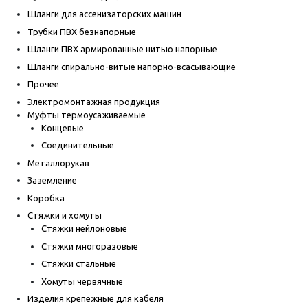
Шланги для ассенизаторских машин
Трубки ПВХ безнапорные
Шланги ПВХ армированные нитью напорные
Шланги спирально-витые напорно-всасывающие
Прочее
Электромонтажная продукция
Муфты термоусаживаемые
Концевые
Соединительные
Металлорукав
Заземление
Коробка
Стяжки и хомуты
Стяжки нейлоновые
Стяжки многоразовые
Стяжки стальные
Хомуты червячные
Изделия крепежные для кабеля