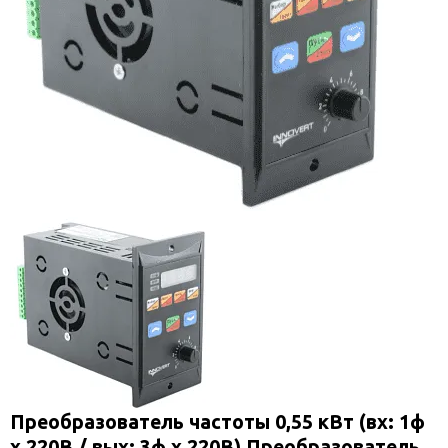
Преобразователь частоты 0,55 кВт (вх: 1ф
x 220В / вых: 3ф х 220В) Преобразователь