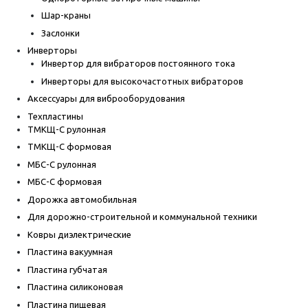
Шар-краны
Заслонки
Инверторы
Инвертор для вибраторов постоянного тока
Инверторы для высокочастотных вибраторов
Аксессуары для виброоборудования
Техпластины
ТМКЩ-С рулонная
ТМКЩ-С формовая
МБС-С рулонная
МБС-С формовая
Дорожка автомобильная
Для дорожно-строительной и коммунальной техники
Ковры диэлектрические
Пластина вакуумная
Пластина губчатая
Пластина силиконовая
Пластина пищевая