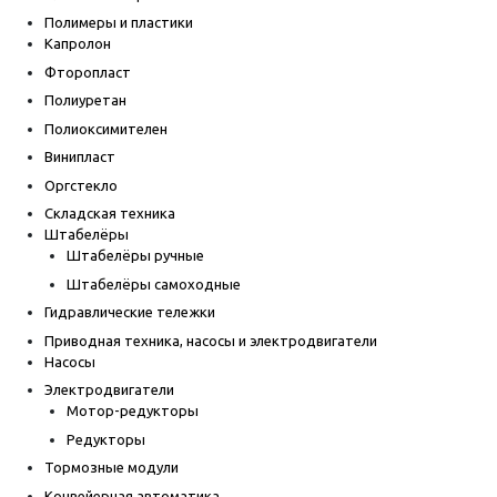
Полимеры и пластики
Капролон
Фторопласт
Полиуретан
Полиоксимителен
Винипласт
Оргстекло
Складская техника
Штабелёры
Штабелёры ручные
Штабелёры самоходные
Гидравлические тележки
Приводная техника, насосы и электродвигатели
Насосы
Электродвигатели
Мотор-редукторы
Редукторы
Тормозные модули
Конвейерная автоматика