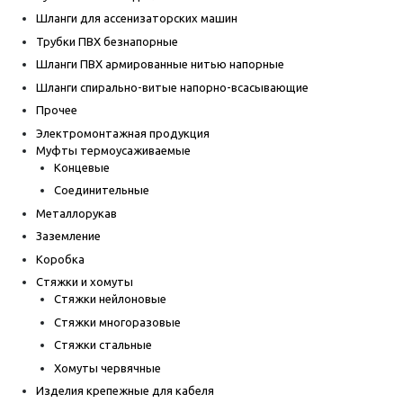
Шланги для ассенизаторских машин
Трубки ПВХ безнапорные
Шланги ПВХ армированные нитью напорные
Шланги спирально-витые напорно-всасывающие
Прочее
Электромонтажная продукция
Муфты термоусаживаемые
Концевые
Соединительные
Металлорукав
Заземление
Коробка
Стяжки и хомуты
Стяжки нейлоновые
Стяжки многоразовые
Стяжки стальные
Хомуты червячные
Изделия крепежные для кабеля