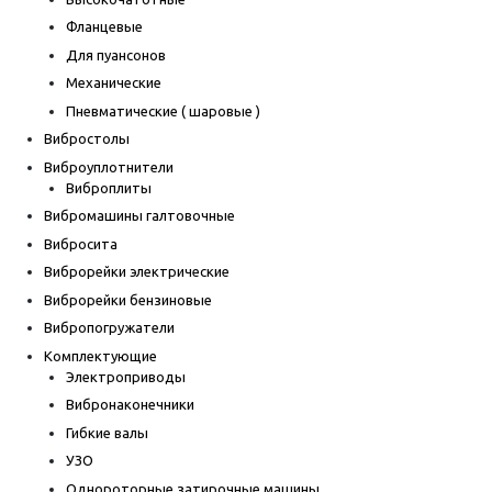
Фланцевые
Для пуансонов
Механические
Пневматические ( шаровые )
Вибростолы
Виброуплотнители
Виброплиты
Вибромашины галтовочные
Вибросита
Виброрейки электрические
Виброрейки бензиновые
Вибропогружатели
Комплектующие
Электроприводы
Вибронаконечники
Гибкие валы
УЗО
Однороторные затирочные машины