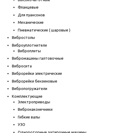
Фланцевые
Для пуансонов
Механические
Пневматические ( шаровые )
Вибростолы
Виброуплотнители
Виброплиты
Вибромашины галтовочные
Вибросита
Виброрейки электрические
Виброрейки бензиновые
Вибропогружатели
Комплектующие
Электроприводы
Вибронаконечники
Гибкие валы
УЗО
Однороторные затирочные машины