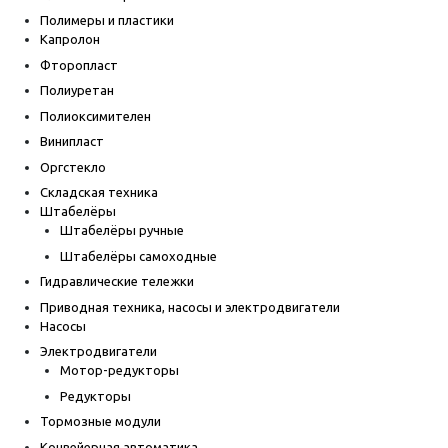
Полимеры и пластики
Капролон
Фторопласт
Полиуретан
Полиоксимителен
Винипласт
Оргстекло
Складская техника
Штабелёры
Штабелёры ручные
Штабелёры самоходные
Гидравлические тележки
Приводная техника, насосы и электродвигатели
Насосы
Электродвигатели
Мотор-редукторы
Редукторы
Тормозные модули
Конвейерная автоматика