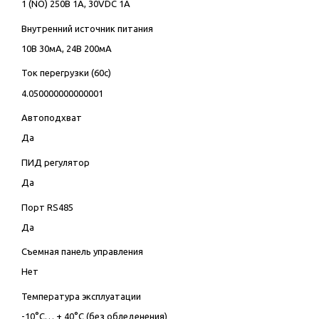
1 (NO) 250В 1А, 30VDC 1А
Внутренний источник питания
10В 30мА, 24В 200мА
Ток перегрузки (60с)
4.050000000000001
Автоподхват
Да
ПИД регулятор
Да
Порт RS485
Да
Съемная панель управления
Нет
Температура эксплуатации
-10°C… + 40°C (без обледенения)