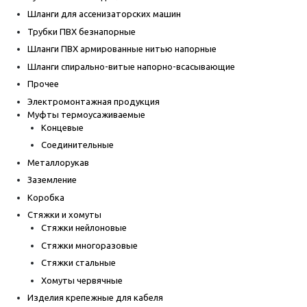
Шланги для ассенизаторских машин
Трубки ПВХ безнапорные
Шланги ПВХ армированные нитью напорные
Шланги спирально-витые напорно-всасывающие
Прочее
Электромонтажная продукция
Муфты термоусаживаемые
Концевые
Соединительные
Металлорукав
Заземление
Коробка
Стяжки и хомуты
Стяжки нейлоновые
Стяжки многоразовые
Стяжки стальные
Хомуты червячные
Изделия крепежные для кабеля