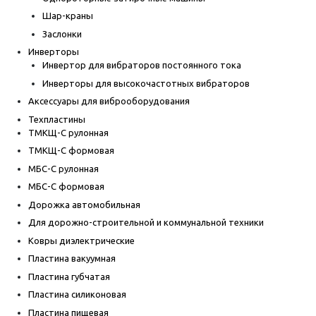
Шар-краны
Заслонки
Инверторы
Инвертор для вибраторов постоянного тока
Инверторы для высокочастотных вибраторов
Аксессуары для виброоборудования
Техпластины
ТМКЩ-С рулонная
ТМКЩ-С формовая
МБС-С рулонная
МБС-С формовая
Дорожка автомобильная
Для дорожно-строительной и коммунальной техники
Ковры диэлектрические
Пластина вакуумная
Пластина губчатая
Пластина силиконовая
Пластина пищевая