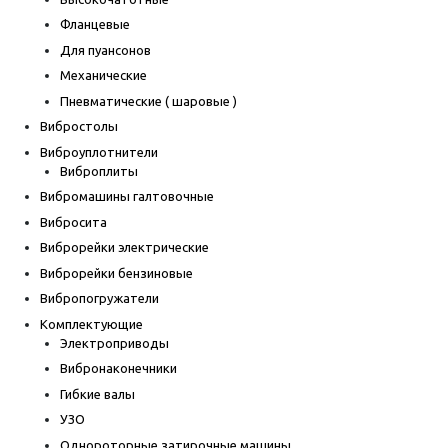
Фланцевые
Для пуансонов
Механические
Пневматические ( шаровые )
Вибростолы
Виброуплотнители
Виброплиты
Вибромашины галтовочные
Вибросита
Виброрейки электрические
Виброрейки бензиновые
Вибропогружатели
Комплектующие
Электроприводы
Вибронаконечники
Гибкие валы
УЗО
Однороторные затирочные машины