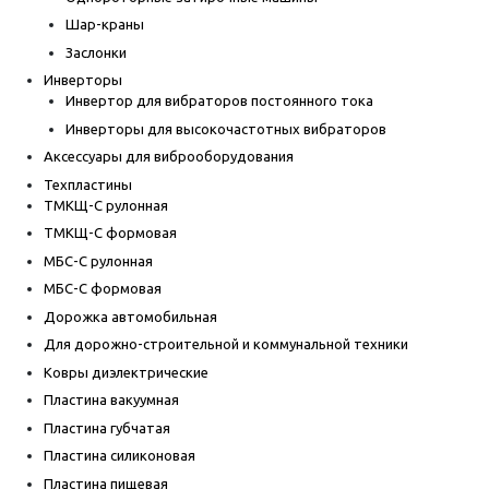
Шар-краны
Заслонки
Инверторы
Инвертор для вибраторов постоянного тока
Инверторы для высокочастотных вибраторов
Аксессуары для виброоборудования
Техпластины
ТМКЩ-С рулонная
ТМКЩ-С формовая
МБС-С рулонная
МБС-С формовая
Дорожка автомобильная
Для дорожно-строительной и коммунальной техники
Ковры диэлектрические
Пластина вакуумная
Пластина губчатая
Пластина силиконовая
Пластина пищевая