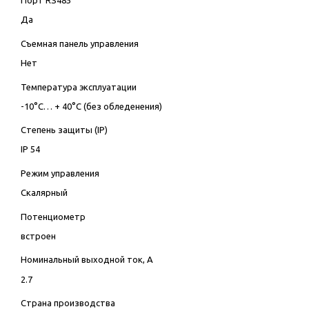
Порт RS485
Да
Съемная панель управления
Нет
Температура эксплуатации
-10°C… + 40°C (без обледенения)
Степень защиты (IP)
IP 54
Режим управления
Скалярный
Потенциометр
встроен
Номинальный выходной ток, А
2.7
Страна производства