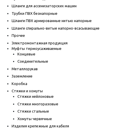
Шланги для ассенизаторских машин
Трубки ПВХ безнапорные
Шланги ПВХ армированные нитью напорные
Шланги спирально-витые напорно-всасывающие
Прочее
Электромонтажная продукция
Муфты термоусаживаемые
Концевые
Соединительные
Металлорукав
Заземление
Коробка
Стяжки и хомуты
Стяжки нейлоновые
Стяжки многоразовые
Стяжки стальные
Хомуты червячные
Изделия крепежные для кабеля