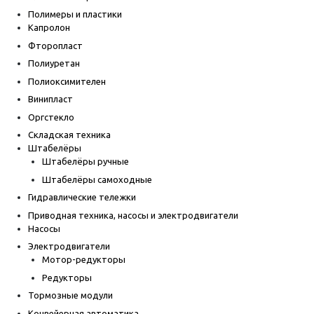
Полимеры и пластики
Капролон
Фторопласт
Полиуретан
Полиоксимителен
Винипласт
Оргстекло
Складская техника
Штабелёры
Штабелёры ручные
Штабелёры самоходные
Гидравлические тележки
Приводная техника, насосы и электродвигатели
Насосы
Электродвигатели
Мотор-редукторы
Редукторы
Тормозные модули
Конвейерная автоматика