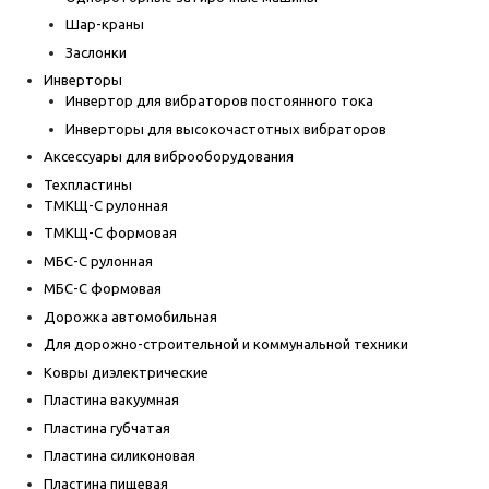
Шар-краны
Заслонки
Инверторы
Инвертор для вибраторов постоянного тока
Инверторы для высокочастотных вибраторов
Аксессуары для виброоборудования
Техпластины
ТМКЩ-С рулонная
ТМКЩ-С формовая
МБС-С рулонная
МБС-С формовая
Дорожка автомобильная
Для дорожно-строительной и коммунальной техники
Ковры диэлектрические
Пластина вакуумная
Пластина губчатая
Пластина силиконовая
Пластина пищевая