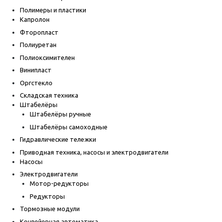
Полимеры и пластики
Капролон
Фторопласт
Полиуретан
Полиоксимителен
Винипласт
Оргстекло
Складская техника
Штабелёры
Штабелёры ручные
Штабелёры самоходные
Гидравлические тележки
Приводная техника, насосы и электродвигатели
Насосы
Электродвигатели
Мотор-редукторы
Редукторы
Тормозные модули
Конвейерная автоматика