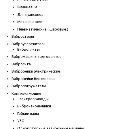
Фланцевые
Для пуансонов
Механические
Пневматические ( шаровые )
Вибростолы
Виброуплотнители
Виброплиты
Вибромашины галтовочные
Вибросита
Виброрейки электрические
Виброрейки бензиновые
Вибропогружатели
Комплектующие
Электроприводы
Вибронаконечники
Гибкие валы
УЗО
Однороторные затирочные машины