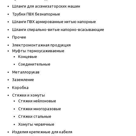
Шланги для ассенизаторских машин
Трубки ПВХ безнапорные
Шланги ПВХ армированные нитью напорные
Шланги спирально-витые напорно-всасывающие
Прочее
Электромонтажная продукция
Муфты термоусаживаемые
Концевые
Соединительные
Металлорукав
Заземление
Коробка
Стяжки и хомуты
Стяжки нейлоновые
Стяжки многоразовые
Стяжки стальные
Хомуты червячные
Изделия крепежные для кабеля