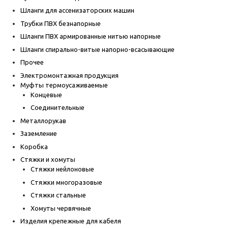
Шланги для ассенизаторских машин
Трубки ПВХ безнапорные
Шланги ПВХ армированные нитью напорные
Шланги спирально-витые напорно-всасывающие
Прочее
Электромонтажная продукция
Муфты термоусаживаемые
Концевые
Соединительные
Металлорукав
Заземление
Коробка
Стяжки и хомуты
Стяжки нейлоновые
Стяжки многоразовые
Стяжки стальные
Хомуты червячные
Изделия крепежные для кабеля