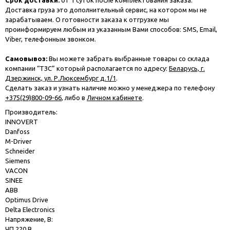
Срок доставки:
от 1 суток после комплектования заказа.
Доставка груза это дополнительный сервис, на котором мы не
зарабатываем. О готовности заказа к отгрузке мы
проинформируем любым из указанным Вами способов: SMS, Email,
Viber, телефонным звонком.
Самовывоз:
Вы можете забрать выбранные товары со склада
компании “ТЗС” который располагается по адресу:
Беларусь, г.
Дзержинск, ул. Р.Люксембург д.1/1
.
Сделать заказ и узнать наличие можно у менеджера по телефону
+375(29)800-09-66
, либо в
Личном кабинете
.
Производитель:
INNOVERT
Danfoss
M-Driver
Schneider
Siemens
VACON
SINEE
ABB
Optimus Drive
Delta Electronics
Напряжение, В:
ЧП 220 В