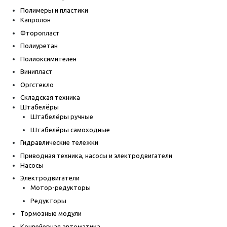
Полимеры и пластики
Капролон
Фторопласт
Полиуретан
Полиоксимителен
Винипласт
Оргстекло
Складская техника
Штабелёры
Штабелёры ручные
Штабелёры самоходные
Гидравлические тележки
Приводная техника, насосы и электродвигатели
Насосы
Электродвигатели
Мотор-редукторы
Редукторы
Тормозные модули
Конвейерная автоматика