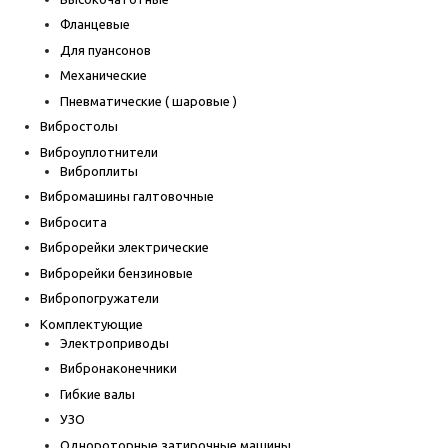
Фланцевые
Для пуансонов
Механические
Пневматические ( шаровые )
Вибростолы
Виброуплотнители
Виброплиты
Вибромашины галтовочные
Вибросита
Виброрейки электрические
Виброрейки бензиновые
Вибропогружатели
Комплектующие
Электроприводы
Вибронаконечники
Гибкие валы
УЗО
Однороторные затирочные машины