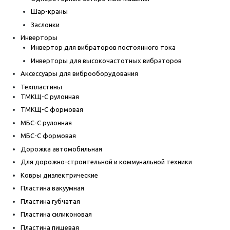
Шар-краны
Заслонки
Инверторы
Инвертор для вибраторов постоянного тока
Инверторы для высокочастотных вибраторов
Аксессуары для виброоборудования
Техпластины
ТМКЩ-С рулонная
ТМКЩ-С формовая
МБС-С рулонная
МБС-С формовая
Дорожка автомобильная
Для дорожно-строительной и коммунальной техники
Ковры диэлектрические
Пластина вакуумная
Пластина губчатая
Пластина силиконовая
Пластина пищевая