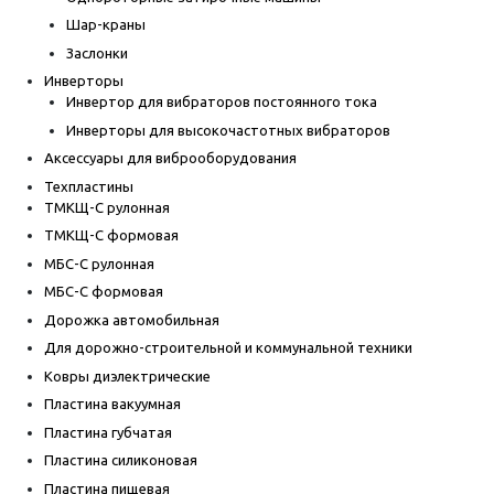
Шар-краны
Заслонки
Инверторы
Инвертор для вибраторов постоянного тока
Инверторы для высокочастотных вибраторов
Аксессуары для виброоборудования
Техпластины
ТМКЩ-С рулонная
ТМКЩ-С формовая
МБС-С рулонная
МБС-С формовая
Дорожка автомобильная
Для дорожно-строительной и коммунальной техники
Ковры диэлектрические
Пластина вакуумная
Пластина губчатая
Пластина силиконовая
Пластина пищевая