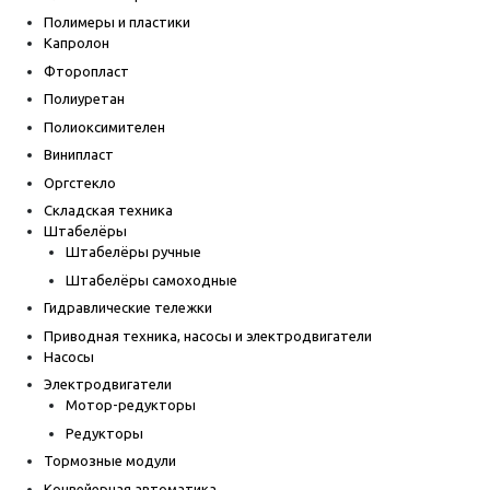
Полимеры и пластики
Капролон
Фторопласт
Полиуретан
Полиоксимителен
Винипласт
Оргстекло
Складская техника
Штабелёры
Штабелёры ручные
Штабелёры самоходные
Гидравлические тележки
Приводная техника, насосы и электродвигатели
Насосы
Электродвигатели
Мотор-редукторы
Редукторы
Тормозные модули
Конвейерная автоматика