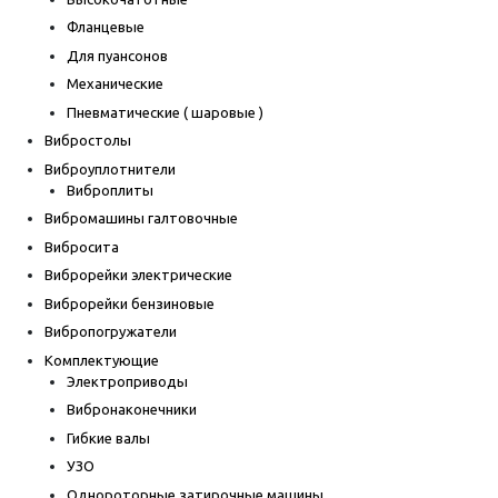
Фланцевые
Для пуансонов
Механические
Пневматические ( шаровые )
Вибростолы
Виброуплотнители
Виброплиты
Вибромашины галтовочные
Вибросита
Виброрейки электрические
Виброрейки бензиновые
Вибропогружатели
Комплектующие
Электроприводы
Вибронаконечники
Гибкие валы
УЗО
Однороторные затирочные машины