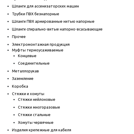
Шланги для ассенизаторских машин
Трубки ПВХ безнапорные
Шланги ПВХ армированные нитью напорные
Шланги спирально-витые напорно-всасывающие
Прочее
Электромонтажная продукция
Муфты термоусаживаемые
Концевые
Соединительные
Металлорукав
Заземление
Коробка
Стяжки и хомуты
Стяжки нейлоновые
Стяжки многоразовые
Стяжки стальные
Хомуты червячные
Изделия крепежные для кабеля