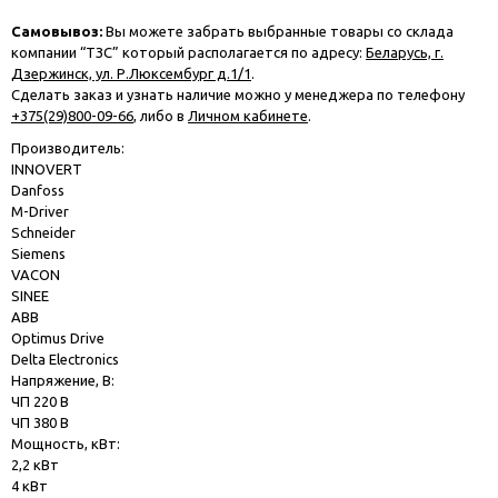
Самовывоз:
Вы можете забрать выбранные товары со склада
компании “ТЗС” который располагается по адресу:
Беларусь, г.
Дзержинск, ул. Р.Люксембург д.1/1
.
Сделать заказ и узнать наличие можно у менеджера по телефону
+375(29)800-09-66
, либо в
Личном кабинете
.
Производитель:
INNOVERT
Danfoss
M-Driver
Schneider
Siemens
VACON
SINEE
ABB
Optimus Drive
Delta Electronics
Напряжение, В:
ЧП 220 В
ЧП 380 В
Мощность, кВт:
2,2 кВт
4 кВт