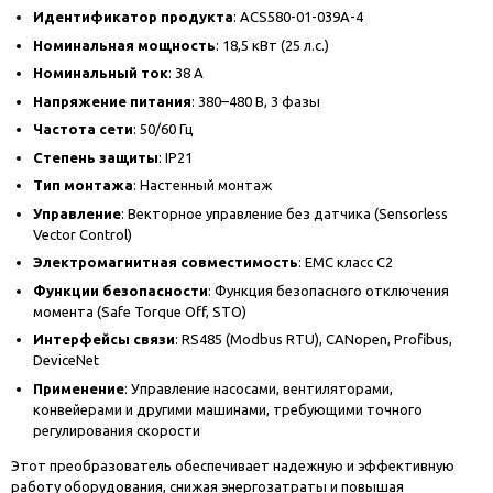
Идентификатор продукта
: ACS580-01-039A-4
Номинальная мощность
: 18,5 кВт (25 л.с.)
Номинальный ток
: 38 А
Напряжение питания
: 380–480 В, 3 фазы
Частота сети
: 50/60 Гц
Степень защиты
: IP21
Тип монтажа
: Настенный монтаж
Управление
: Векторное управление без датчика (Sensorless
Vector Control)
Электромагнитная совместимость
: EMC класс C2
Функции безопасности
: Функция безопасного отключения
момента (Safe Torque Off, STO)
Интерфейсы связи
: RS485 (Modbus RTU), CANopen, Profibus,
DeviceNet
Применение
: Управление насосами, вентиляторами,
конвейерами и другими машинами, требующими точного
регулирования скорости
Этот преобразователь обеспечивает надежную и эффективную
работу оборудования, снижая энергозатраты и повышая