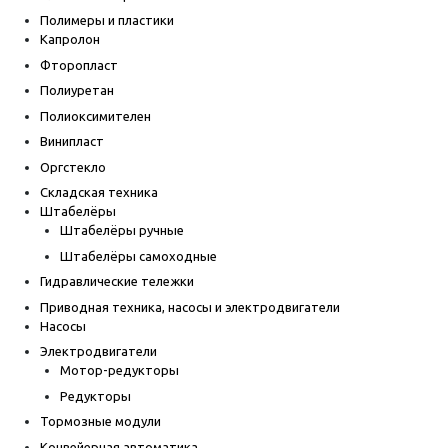
Полимеры и пластики
Капролон
Фторопласт
Полиуретан
Полиоксимителен
Винипласт
Оргстекло
Складская техника
Штабелёры
Штабелёры ручные
Штабелёры самоходные
Гидравлические тележки
Приводная техника, насосы и электродвигатели
Насосы
Электродвигатели
Мотор-редукторы
Редукторы
Тормозные модули
Конвейерная автоматика