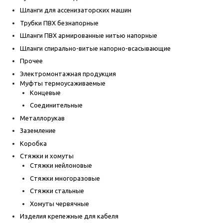
Шланги для ассенизаторских машин
Трубки ПВХ безнапорные
Шланги ПВХ армированные нитью напорные
Шланги спирально-витые напорно-всасывающие
Прочее
Электромонтажная продукция
Муфты термоусаживаемые
Концевые
Соединительные
Металлорукав
Заземление
Коробка
Стяжки и хомуты
Стяжки нейлоновые
Стяжки многоразовые
Стяжки стальные
Хомуты червячные
Изделия крепежные для кабеля