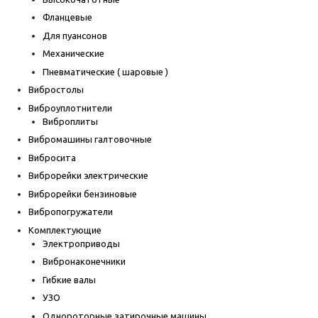
Фланцевые
Для пуансонов
Механические
Пневматические ( шаровые )
Вибростолы
Виброуплотнители
Виброплиты
Вибромашины галтовочные
Вибросита
Виброрейки электрические
Виброрейки бензиновые
Вибропогружатели
Комплектующие
Электроприводы
Вибронаконечники
Гибкие валы
УЗО
Однороторные затирочные машины