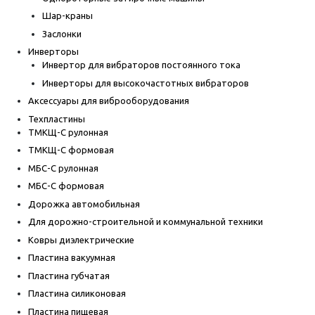
Шар-краны
Заслонки
Инверторы
Инвертор для вибраторов постоянного тока
Инверторы для высокочастотных вибраторов
Аксессуары для виброоборудования
Техпластины
ТМКЩ-С рулонная
ТМКЩ-С формовая
МБС-С рулонная
МБС-С формовая
Дорожка автомобильная
Для дорожно-строительной и коммунальной техники
Ковры диэлектрические
Пластина вакуумная
Пластина губчатая
Пластина силиконовая
Пластина пищевая