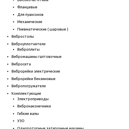
Фланцевые
Для пуансонов
Механические
Пневматические ( шаровые )
Вибростолы
Виброуплотнители
Виброплиты
Вибромашины галтовочные
Вибросита
Виброрейки электрические
Виброрейки бензиновые
Вибропогружатели
Комплектующие
Электроприводы
Вибронаконечники
Гибкие валы
УЗО
Однороторные затирочные машины