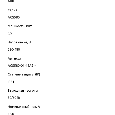
ABB
Серия
ACS580
Мощность, кВт
5,5
Напряжение, В
380-480
Артикул
ACS580-01-12A7-4
Степень защиты (IP)
IP21
Выходная частота
50/60 Гц
Номинальный ток, А
12,6