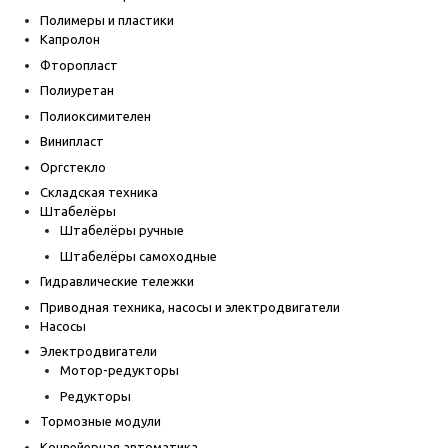
Полимеры и пластики
Капролон
Фторопласт
Полиуретан
Полиоксимителен
Винипласт
Оргстекло
Складская техника
Штабелёры
Штабелёры ручные
Штабелёры самоходные
Гидравлические тележки
Приводная техника, насосы и электродвигатели
Насосы
Электродвигатели
Мотор-редукторы
Редукторы
Тормозные модули
Конвейерная автоматика