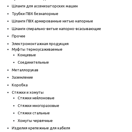
Шланги для ассенизаторских машин
Трубки ПВХ безнапорные
Шланги ПВХ армированные нитью напорные
Шланги спирально-витые напорно-всасывающие
Прочее
Электромонтажная продукция
Муфты термоусаживаемые
Концевые
Соединительные
Металлорукав
Заземление
Коробка
Стяжки и хомуты
Стяжки нейлоновые
Стяжки многоразовые
Стяжки стальные
Хомуты червячные
Изделия крепежные для кабеля