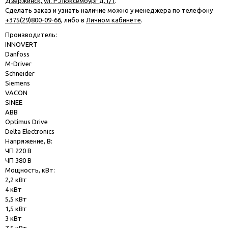
Дзержинск, ул. Р.Люксембург д.1/1
.
Сделать заказ и узнать наличие можно у менеджера по телефону
+375(29)800-09-66
, либо в
Личном кабинете
.
Производитель:
INNOVERT
Danfoss
M-Driver
Schneider
Siemens
VACON
SINEE
ABB
Optimus Drive
Delta Electronics
Напряжение, В:
ЧП 220 В
ЧП 380 В
Мощность, кВт:
2,2 кВт
4 кВт
5,5 кВт
1,5 кВт
3 кВт
7,5 кВт