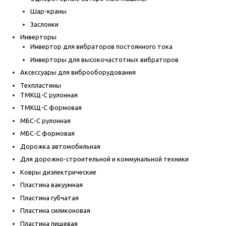
Шар-краны
Заслонки
Инверторы
Инвертор для вибраторов постоянного тока
Инверторы для высокочастотных вибраторов
Аксессуары для виброоборудования
Техпластины
ТМКЩ-С рулонная
ТМКЩ-С формовая
МБС-С рулонная
МБС-С формовая
Дорожка автомобильная
Для дорожно-строительной и коммунальной техники
Ковры диэлектрические
Пластина вакуумная
Пластина губчатая
Пластина силиконовая
Пластина пищевая