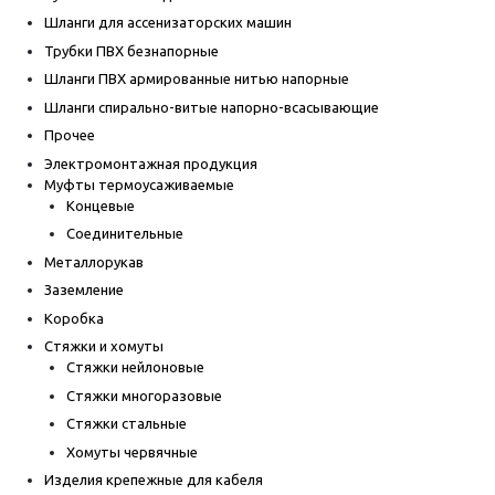
Шланги для ассенизаторских машин
Трубки ПВХ безнапорные
Шланги ПВХ армированные нитью напорные
Шланги спирально-витые напорно-всасывающие
Прочее
Электромонтажная продукция
Муфты термоусаживаемые
Концевые
Соединительные
Металлорукав
Заземление
Коробка
Стяжки и хомуты
Стяжки нейлоновые
Стяжки многоразовые
Стяжки стальные
Хомуты червячные
Изделия крепежные для кабеля