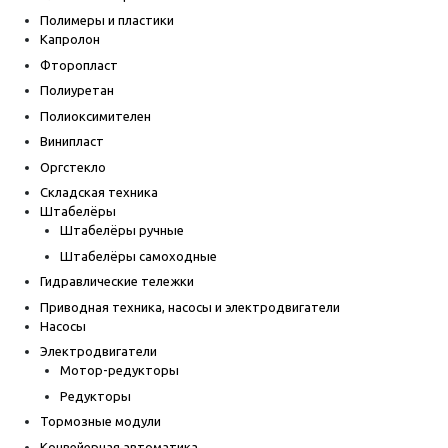
Полимеры и пластики
Капролон
Фторопласт
Полиуретан
Полиоксимителен
Винипласт
Оргстекло
Складская техника
Штабелёры
Штабелёры ручные
Штабелёры самоходные
Гидравлические тележки
Приводная техника, насосы и электродвигатели
Насосы
Электродвигатели
Мотор-редукторы
Редукторы
Тормозные модули
Конвейерная автоматика