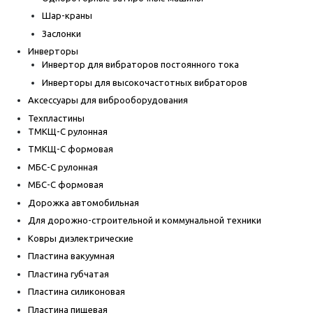
Шар-краны
Заслонки
Инверторы
Инвертор для вибраторов постоянного тока
Инверторы для высокочастотных вибраторов
Аксессуары для виброоборудования
Техпластины
ТМКЩ-С рулонная
ТМКЩ-С формовая
МБС-С рулонная
МБС-С формовая
Дорожка автомобильная
Для дорожно-строительной и коммунальной техники
Ковры диэлектрические
Пластина вакуумная
Пластина губчатая
Пластина силиконовая
Пластина пищевая