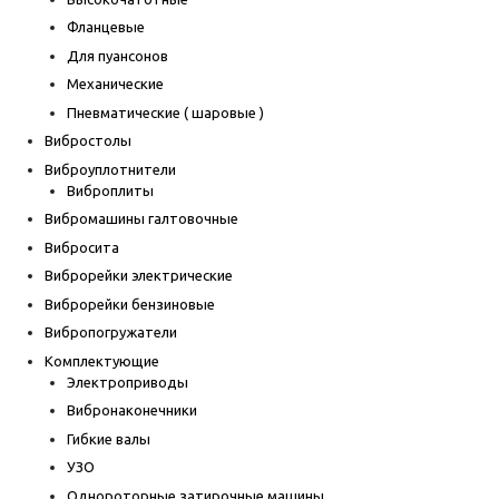
Фланцевые
Для пуансонов
Механические
Пневматические ( шаровые )
Вибростолы
Виброуплотнители
Виброплиты
Вибромашины галтовочные
Вибросита
Виброрейки электрические
Виброрейки бензиновые
Вибропогружатели
Комплектующие
Электроприводы
Вибронаконечники
Гибкие валы
УЗО
Однороторные затирочные машины