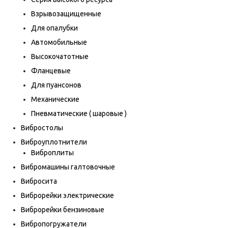
Взрывозащищенные
Для опалубки
Автомобильные
Высокочатотные
Фланцевые
Для пуансонов
Механические
Пневматические ( шаровые )
Вибростолы
Виброуплотнители
Виброплиты
Вибромашины галтовочные
Вибросита
Виброрейки электрические
Виброрейки бензиновые
Вибропогружатели