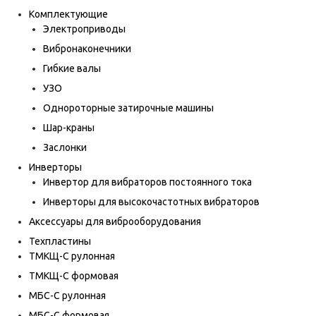
Комплектующие
Электроприводы
Вибронаконечники
Гибкие валы
УЗО
Однороторные затирочные машины
Шар-краны
Заслонки
Инверторы
Инвертор для вибраторов постоянного тока
Инверторы для высокочастотных вибраторов
Аксессуары для виброоборудования
Техпластины
ТМКЩ-С рулонная
ТМКЩ-С формовая
МБС-С рулонная
МБС-С формовая