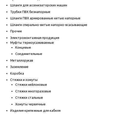
Шланги для ассенизаторских машин
Трубки ПВХ безнапорные
Шланги ПВХ армированные нитью напорные
Шланги спирально-витые напорно-всасывающие
Прочее
Электромонтажная продукция
Муфты термоусаживаемые
Концевые
Соединительные
Металлорукав
Заземление
Коробка
Стяжки и хомуты
Стяжки нейлоновые
Стяжки многоразовые
Стяжки стальные
Хомуты червячные
Изделия крепежные для кабеля