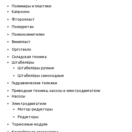
Полимеры и пластики
Капролон
Фторопласт
Полиуретан
Полиоксимителен
Винипласт
Оргстекло
Складская техника
Штабелёры
Штабелёры ручные
Штабелёры самоходные
Гидравлические тележки
Приводная техника, насосы и электродвигатели
Насосы
Электродвигатели
Мотор-редукторы
Редукторы
Тормозные модули
Конвейерная автоматика