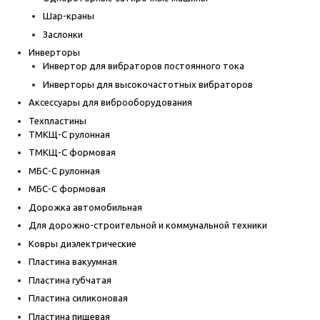
Шар-краны
Заслонки
Инверторы
Инвертор для вибраторов постоянного тока
Инверторы для высокочастотных вибраторов
Аксессуары для виброоборудования
Техпластины
ТМКЩ-С рулонная
ТМКЩ-С формовая
МБС-С рулонная
МБС-С формовая
Дорожка автомобильная
Для дорожно-строительной и коммунальной техники
Ковры диэлектрические
Пластина вакуумная
Пластина губчатая
Пластина силиконовая
Пластина пищевая