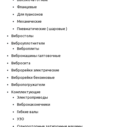
Фланцевые
Для пуансонов
Механические
Пневматические ( шаровые )
Вибростолы
Виброуплотнители
Виброплиты
Вибромашины галтовочные
Вибросита
Виброрейки электрические
Виброрейки бензиновые
Вибропогружатели
Комплектующие
Электроприводы
Вибронаконечники
Гибкие валы
УЗО
Однороторные затирочные машины