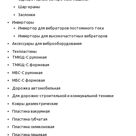
Шар-краны
Заслонки
Инверторы
Инвертор для вибраторов постоянного тока
Инверторы для высокочастотных вибраторов
Аксессуары для виброоборудования
Техпластины
ТМКЩ-С рулонная
ТМКЩ-С формовая
МБС-С рулонная
МБС-С формовая
Дорожка автомобильная
Для дорожно-строительной и коммунальной техники
Ковры диэлектрические
Пластина вакуумная
Пластина губчатая
Пластина силиконовая
Пластина пищевая