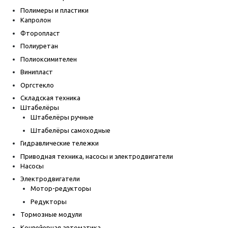
Полимеры и пластики
Капролон
Фторопласт
Полиуретан
Полиоксимителен
Винипласт
Оргстекло
Складская техника
Штабелёры
Штабелёры ручные
Штабелёры самоходные
Гидравлические тележки
Приводная техника, насосы и электродвигатели
Насосы
Электродвигатели
Мотор-редукторы
Редукторы
Тормозные модули
Конвейерная автоматика