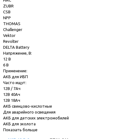
HAC
ZUBR
CSB
NPP
THOMAS
Challenger
Vektor
Revolter
DELTA Battery
Напряжение, В:
12 В
6 В
Применение:
АКБ для ИБП
Часто ищут:
12В / 7Ач
12В 40Ач
12В 18Ач
АКБ свинцово-кислотные
Для аварийного освещения
АКБ для детских электромобилей
АКБ для эхолота
Показать больше