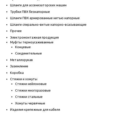
Шланги для ассенизаторских машин
Трубки ПВХ безнапорные
Шланги ПВХ армированные нитью напорные
Шланги спирально-витые напорно-всасывающие
Прочее
Электромонтажная продукция
Муфты термоусаживаемые
Концевые
Соединительные
Металлорукав
Заземление
Коробка
Стяжки и хомуты
Стяжки нейлоновые
Стяжки многоразовые
Стяжки стальные
Хомуты червячные
Изделия крепежные для кабеля