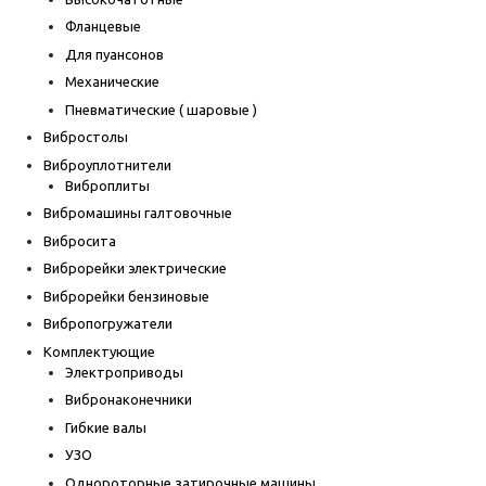
Фланцевые
Для пуансонов
Механические
Пневматические ( шаровые )
Вибростолы
Виброуплотнители
Виброплиты
Вибромашины галтовочные
Вибросита
Виброрейки электрические
Виброрейки бензиновые
Вибропогружатели
Комплектующие
Электроприводы
Вибронаконечники
Гибкие валы
УЗО
Однороторные затирочные машины