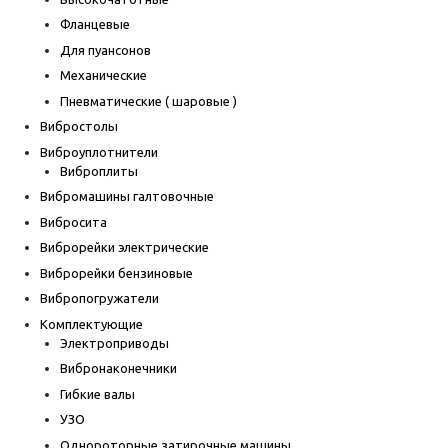
Фланцевые
Для пуансонов
Механические
Пневматические ( шаровые )
Вибростолы
Виброуплотнители
Виброплиты
Вибромашины галтовочные
Вибросита
Виброрейки электрические
Виброрейки бензиновые
Вибропогружатели
Комплектующие
Электроприводы
Вибронаконечники
Гибкие валы
УЗО
Однороторные затирочные машины