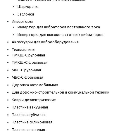
Шар-краны
Заслонки
Инверторы
Инвертор для вибраторов постоянного тока
Инверторы для высокочастотных вибраторов
Аксессуары для виброоборудования
Техпластины
ТМКЩ-С рулонная
ТМКЩ-С формовая
МБС-С рулонная
МБС-С формовая
Дорожка автомобильная
Для дорожно-строительной и коммунальной техники
Ковры диэлектрические
Пластина вакуумная
Пластина губчатая
Пластина силиконовая
Пластина пищевая