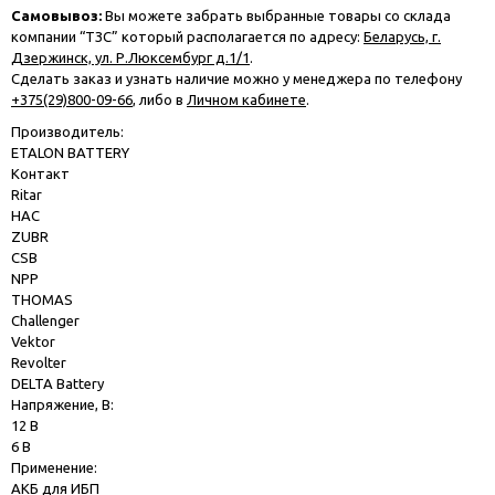
Самовывоз:
Вы можете забрать выбранные товары со склада
компании “ТЗС” который располагается по адресу:
Беларусь, г.
Дзержинск, ул. Р.Люксембург д.1/1
.
Сделать заказ и узнать наличие можно у менеджера по телефону
+375(29)800-09-66
, либо в
Личном кабинете
.
Производитель:
ETALON BATTERY
Контакт
Ritar
HAC
ZUBR
CSB
NPP
THOMAS
Challenger
Vektor
Revolter
DELTA Battery
Напряжение, В:
12 В
6 В
Применение:
АКБ для ИБП