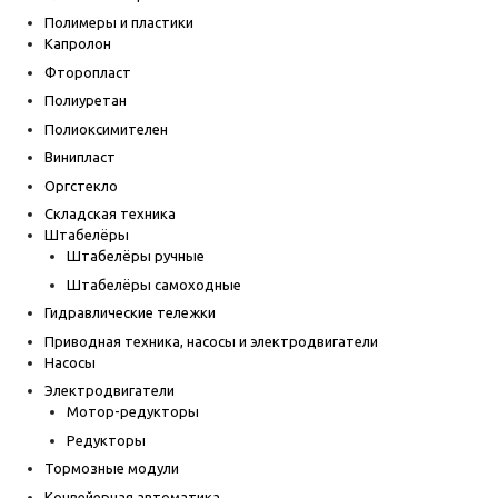
Полимеры и пластики
Капролон
Фторопласт
Полиуретан
Полиоксимителен
Винипласт
Оргстекло
Складская техника
Штабелёры
Штабелёры ручные
Штабелёры самоходные
Гидравлические тележки
Приводная техника, насосы и электродвигатели
Насосы
Электродвигатели
Мотор-редукторы
Редукторы
Тормозные модули
Конвейерная автоматика