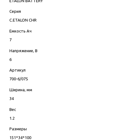
ETALON BATTERY
Серия
C.ETALON CHR
Емкость Ач
7
Напряжение, В
6
Артикул
700-6/07S
Ширина, мм
34
Вес
1.2
Размеры
151*34*100