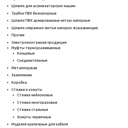
Шланги для ассенизаторских машин
Трубки ПВХ безнапорные
Шланги ПВХ армированные нитью напорные
Шланги спирально-витые напорно-всасывающие
Прочее
Электромонтажная продукция
Муфты термоусаживаемые
Концевые
Соединительные
Металлорукав
Заземление
Коробка
Стяжки и хомуты
Стяжки нейлоновые
Стяжки многоразовые
Стяжки стальные
Хомуты червячные
Изделия крепежные для кабеля