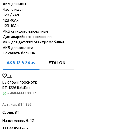
АКБ для ИБП
Часто ищут:
12В / 7Ач
12В 40Ач
12В 18Ач
АКБ свинцово-кислотные
Для аварийного освещения
АКБ для детских электромобилей
АКБ для эхолота
Показать больше
АКБ 12 В 26 ач
ETALON
Быстрый просмотр
BT 1226 BattBee
В наличии
100 шт
Артикул:
BT 1226
Серия
: BT
Напряжение, В
: 12
135.66 BYN /шт