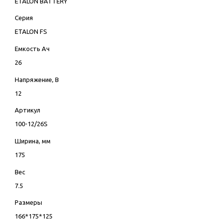
ETALON BATTERY
Серия
ETALON FS
Емкость Ач
26
Напряжение, В
12
Артикул
100-12/26S
Ширина, мм
175
Вес
7.5
Размеры
166*175*125