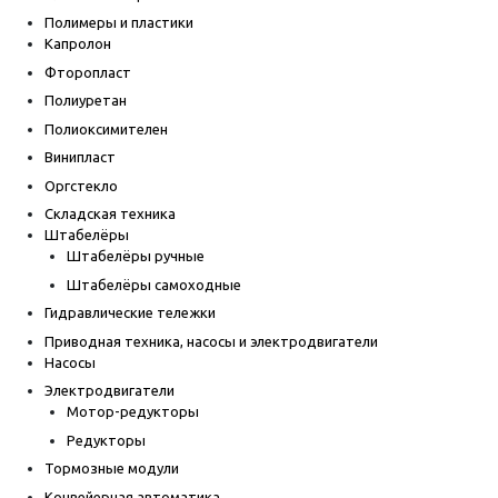
Полимеры и пластики
Капролон
Фторопласт
Полиуретан
Полиоксимителен
Винипласт
Оргстекло
Складская техника
Штабелёры
Штабелёры ручные
Штабелёры самоходные
Гидравлические тележки
Приводная техника, насосы и электродвигатели
Насосы
Электродвигатели
Мотор-редукторы
Редукторы
Тормозные модули
Конвейерная автоматика