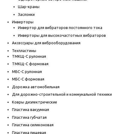
Шар-краны
Заслонки
Инверторы
Инвертор для вибраторов постоянного тока
Инверторы для высокочастотных вибраторов
Аксессуары для виброоборудования
Техпластины
ТМКЩ-С рулонная
ТМКЩ-С формовая
МБС-С рулонная
МБС-С формовая
Дорожка автомобильная
Для дорожно-строительной и коммунальной техники
Ковры диэлектрические
Пластина вакуумная
Пластина губчатая
Пластина силиконовая
Пластина пищевая