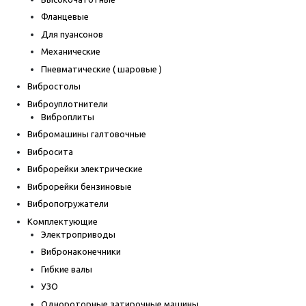
Фланцевые
Для пуансонов
Механические
Пневматические ( шаровые )
Вибростолы
Виброуплотнители
Виброплиты
Вибромашины галтовочные
Вибросита
Виброрейки электрические
Виброрейки бензиновые
Вибропогружатели
Комплектующие
Электроприводы
Вибронаконечники
Гибкие валы
УЗО
Однороторные затирочные машины