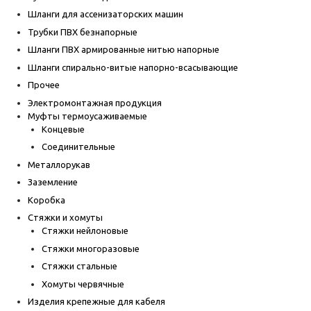
Шланги для ассенизаторских машин
Трубки ПВХ безнапорные
Шланги ПВХ армированные нитью напорные
Шланги спирально-витые напорно-всасывающие
Прочее
Электромонтажная продукция
Муфты термоусаживаемые
Концевые
Соединительные
Металлорукав
Заземление
Коробка
Стяжки и хомуты
Стяжки нейлоновые
Стяжки многоразовые
Стяжки стальные
Хомуты червячные
Изделия крепежные для кабеля