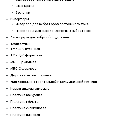
Шар-краны
Заслонки
Инверторы
Инвертор для вибраторов постоянного тока
Инверторы для высокочастотных вибраторов
Аксессуары для виброоборудования
Техпластины
ТМКЩ-С рулонная
ТМКЩ-С формовая
МБС-С рулонная
МБС-С формовая
Дорожка автомобильная
Для дорожно-строительной и коммунальной техники
Ковры диэлектрические
Пластина вакуумная
Пластина губчатая
Пластина силиконовая
Пластина пищевая