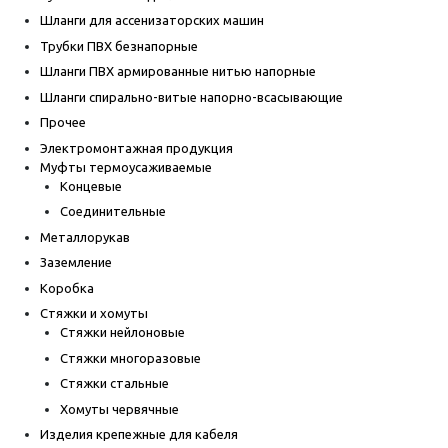
Шланги для ассенизаторских машин
Трубки ПВХ безнапорные
Шланги ПВХ армированные нитью напорные
Шланги спирально-витые напорно-всасывающие
Прочее
Электромонтажная продукция
Муфты термоусаживаемые
Концевые
Соединительные
Металлорукав
Заземление
Коробка
Стяжки и хомуты
Стяжки нейлоновые
Стяжки многоразовые
Стяжки стальные
Хомуты червячные
Изделия крепежные для кабеля