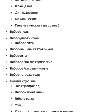
Фланцевые
Для пуансонов
Механические
Пневматические ( шаровые )
Вибростолы
Виброуплотнители
Виброплиты
Вибромашины галтовочные
Вибросита
Виброрейки электрические
Виброрейки бензиновые
Вибропогружатели
Комплектующие
Электроприводы
Вибронаконечники
Гибкие валы
УЗО
Однороторные затирочные машины