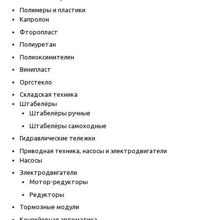
Полимеры и пластики
Капролон
Фторопласт
Полиуретан
Полиоксимителен
Винипласт
Оргстекло
Складская техника
Штабелёры
Штабелёры ручные
Штабелёры самоходные
Гидравлические тележки
Приводная техника, насосы и электродвигатели
Насосы
Электродвигатели
Мотор-редукторы
Редукторы
Тормозные модули
Конвейерная автоматика