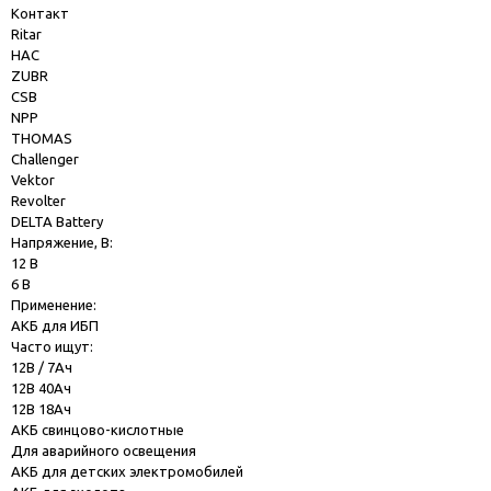
Контакт
Ritar
HAC
ZUBR
CSB
NPP
THOMAS
Challenger
Vektor
Revolter
DELTA Battery
Напряжение, В:
12 В
6 В
Применение:
АКБ для ИБП
Часто ищут:
12В / 7Ач
12В 40Ач
12В 18Ач
АКБ свинцово-кислотные
Для аварийного освещения
АКБ для детских электромобилей