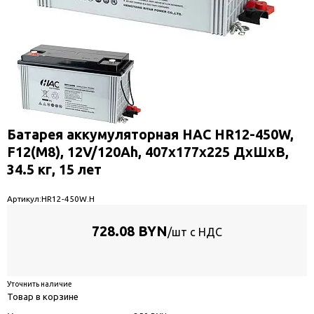
Батарея аккумуляторная HAC HR12-450W,
F12(M8), 12V/120Ah, 407x177х225 ДxШxВ,
34.5 кг, 15 лет
Артикул:
HR12-450W.H
728.08 BYN
/шт с НДС
Уточнить наличие
Товар в корзине