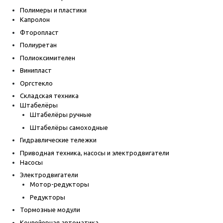
Полимеры и пластики
Капролон
Фторопласт
Полиуретан
Полиоксимителен
Винипласт
Оргстекло
Складская техника
Штабелёры
Штабелёры ручные
Штабелёры самоходные
Гидравлические тележки
Приводная техника, насосы и электродвигатели
Насосы
Электродвигатели
Мотор-редукторы
Редукторы
Тормозные модули
Конвейерная автоматика