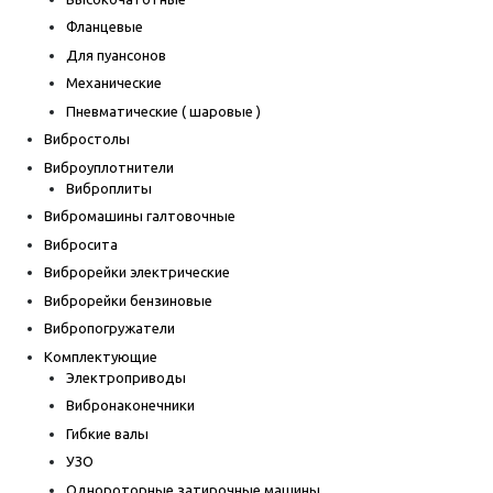
Фланцевые
Для пуансонов
Механические
Пневматические ( шаровые )
Вибростолы
Виброуплотнители
Виброплиты
Вибромашины галтовочные
Вибросита
Виброрейки электрические
Виброрейки бензиновые
Вибропогружатели
Комплектующие
Электроприводы
Вибронаконечники
Гибкие валы
УЗО
Однороторные затирочные машины