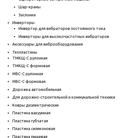
Шар-краны
Заслонки
Инверторы
Инвертор для вибраторов постоянного тока
Инверторы для высокочастотных вибраторов
Аксессуары для виброоборудования
Техпластины
ТМКЩ-С рулонная
ТМКЩ-С формовая
МБС-С рулонная
МБС-С формовая
Дорожка автомобильная
Для дорожно-строительной и коммунальной техники
Ковры диэлектрические
Пластина вакуумная
Пластина губчатая
Пластина силиконовая
Пластина пищевая