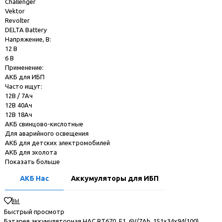
Challenger
Vektor
Revolter
DELTA Battery
Напряжение, В:
12 В
6 В
Применение:
АКБ для ИБП
Часто ищут:
12В / 7Ач
12В 40Ач
12В 18Ач
АКБ свинцово-кислотные
Для аварийного освещения
АКБ для детских электромобилей
АКБ для эхолота
Показать больше
АКБ Hac
Аккумуляторы для ИБП
Быстрый просмотр
Батарея аккумуляторная HAC RT670, F1, 6V/7Ah, 151x34х94(100)