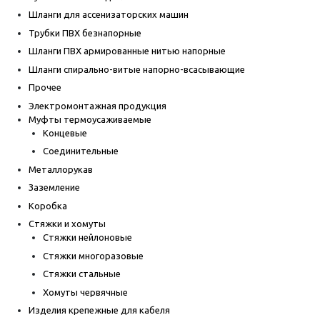
Шланги для ассенизаторских машин
Трубки ПВХ безнапорные
Шланги ПВХ армированные нитью напорные
Шланги спирально-витые напорно-всасывающие
Прочее
Электромонтажная продукция
Муфты термоусаживаемые
Концевые
Соединительные
Металлорукав
Заземление
Коробка
Стяжки и хомуты
Стяжки нейлоновые
Стяжки многоразовые
Стяжки стальные
Хомуты червячные
Изделия крепежные для кабеля