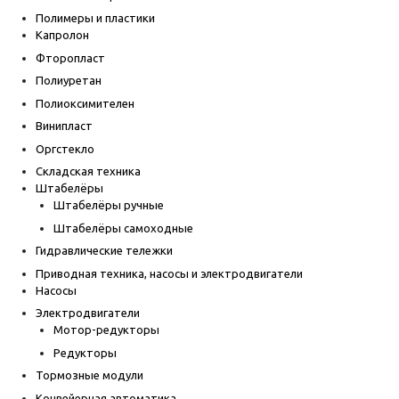
Полимеры и пластики
Капролон
Фторопласт
Полиуретан
Полиоксимителен
Винипласт
Оргстекло
Складская техника
Штабелёры
Штабелёры ручные
Штабелёры самоходные
Гидравлические тележки
Приводная техника, насосы и электродвигатели
Насосы
Электродвигатели
Мотор-редукторы
Редукторы
Тормозные модули
Конвейерная автоматика