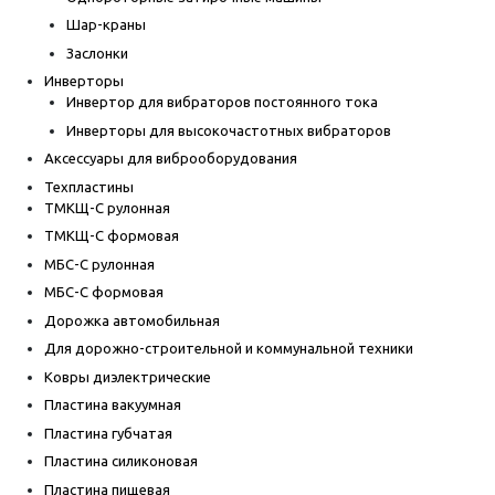
Шар-краны
Заслонки
Инверторы
Инвертор для вибраторов постоянного тока
Инверторы для высокочастотных вибраторов
Аксессуары для виброоборудования
Техпластины
ТМКЩ-С рулонная
ТМКЩ-С формовая
МБС-С рулонная
МБС-С формовая
Дорожка автомобильная
Для дорожно-строительной и коммунальной техники
Ковры диэлектрические
Пластина вакуумная
Пластина губчатая
Пластина силиконовая
Пластина пищевая