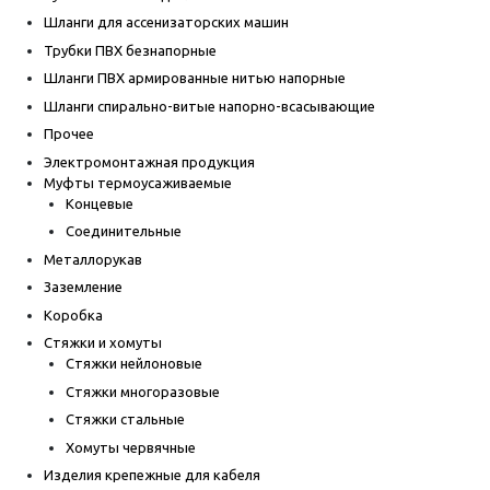
Шланги для ассенизаторских машин
Трубки ПВХ безнапорные
Шланги ПВХ армированные нитью напорные
Шланги спирально-витые напорно-всасывающие
Прочее
Электромонтажная продукция
Муфты термоусаживаемые
Концевые
Соединительные
Металлорукав
Заземление
Коробка
Стяжки и хомуты
Стяжки нейлоновые
Стяжки многоразовые
Стяжки стальные
Хомуты червячные
Изделия крепежные для кабеля