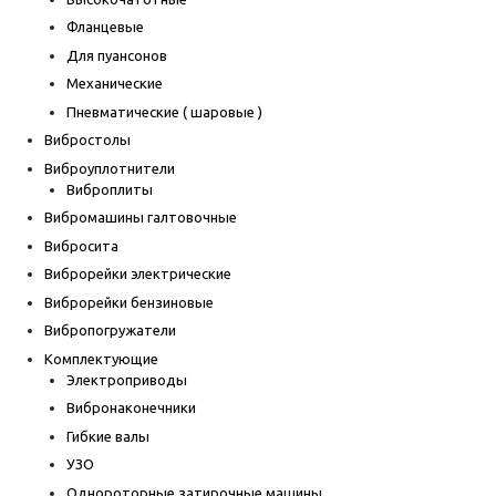
Фланцевые
Для пуансонов
Механические
Пневматические ( шаровые )
Вибростолы
Виброуплотнители
Виброплиты
Вибромашины галтовочные
Вибросита
Виброрейки электрические
Виброрейки бензиновые
Вибропогружатели
Комплектующие
Электроприводы
Вибронаконечники
Гибкие валы
УЗО
Однороторные затирочные машины